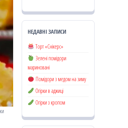
НЕДАВНІ ЗАПИСИ
Торт «Снікерс»
Зелені помідори
мариновані
Помідори з медом на зиму
Огірки в аджиці
Огірки з кропом
чки