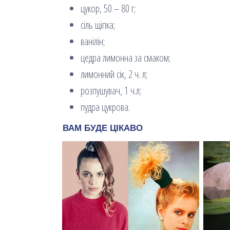
цукор, 50 – 80 г;
сіль щіпка;
ванілін;
цедра лимонна за смаком;
лимонний сік, 2 ч. л;
розпушувач, 1 ч.л;
пудра цукрова.