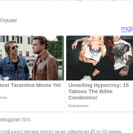
кладаємо тісто.
остей вашої духовки процес може займати від 40 до 60 хвилин.