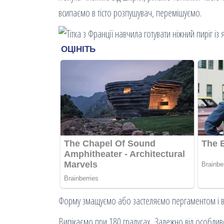
всипаємо в тісто розпушувач, перемішуємо.
Форму змащуємо або застеляємо пергаментом і ви
Випікаємо при 180 градусах. Залежно від особлив