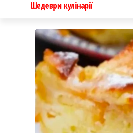
Шедеври кулінарії
Перейти
до
контенту