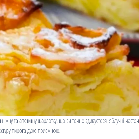
ніжну та апетитну шарлотку, що ви точно здивуєтеся: яблучні часто
кстуру пирога дуже приємною.