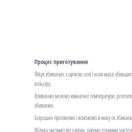
Процес приготування
Яйця збиваємо з щіпкою солі і коли маса збільшит
кольору.
Вливаємо молоко кімнатної температури, розтопл
збиваємо.
Борошно просіюємо і всипаємо в масу та збиваємо 
Яблука чистимо від шкірки, ріжемо тонкими часто