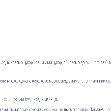
ься, всипаємо цукор і ванільний цукор, збиваємо до пишності та біл
ене та охолоджене вершкове масло, цедру лимона та лимонний сік,
тісто. Густота буде як для млинців.
чками, поливаємо соком лимонним і змішуємо з тістом. Паралельно