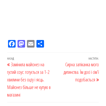
Fac
M
Em
По
eb
ast
ail
діл
oo
od
ит
Навігація
Попередній
НАЗАД
НАСТУПН.
Наст
Замінила майонез на
k
on
ис
Сирна запіканка мого
записів
запис
запи
густий соус: готується за 1-2
я
дитинства. Їм досі і сім’ї
хвилини без оцту і яєць.
подобається
Майонез більше не купую в
магазині