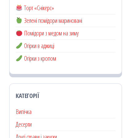
Торт «Снікерс»
Зелені помідори мариновані
Помідори з медом на зиму
Огірки в аджиці
Огірки з кропом
КАТЕГОРІЇ
Випічка
Десерти
Другі страви і закуски