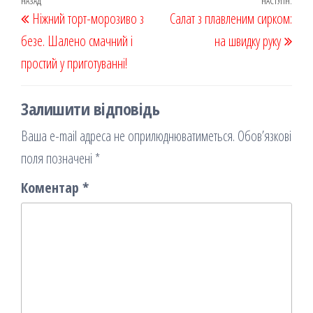
oo
od
ит
Навігація
Попередній
НАЗАД
НАСТУПН.
Наст
Ніжний торт-морозиво з
k
on
ис
Салат з плавленим сирком:
записів
запис
запи
безе. Шалено смачний і
я
на швидку руку
простий у приготуванні!
Залишити відповідь
Ваша e-mail адреса не оприлюднюватиметься.
Обов’язкові
поля позначені
*
Коментар
*