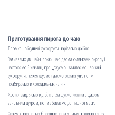
Приготування пирога до чаю
Промиті і обсушені сухофрукти нарізаємо дрібно.
Заливаємо дві чайні ложки чаю двома склянками окропу і
настоюємо 5 хвилин, проціджуємо і заливаємо нарізані
сухофрукти, перемішуємо і даємо охолонути, потім
прибираємо в холодильник на ніч.
Жовтки відділяємо від білків. Змішуємо жовтки з цукром і
ванільним цукром, потім збиваємо до пишної маси.
Окремо просіюємо борошно, розпушувач, корицю і соду