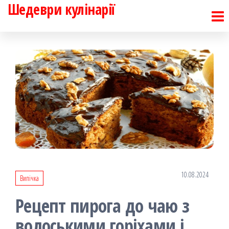
Шедеври кулінарії
Перейти
до
контенту
10.08.2024
Випічка
Рецепт пирога до чаю з
волоськими горіхами і