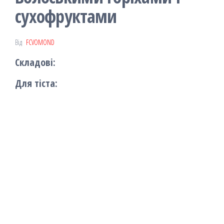
сухофруктами
Від
FCVOMOND
Складові:
Для тіста: