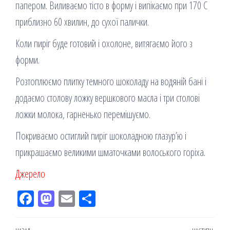
папером. Виливаємо тісто в форму і випікаємо при 170 С
приблизно 60 хвилин, до сухої палички.
Коли пиріг буде готовий і охолоне, витягаємо його з
форми.
Розтоплюємо плитку темного шоколаду на водяній бані і
додаємо столову ложку вершкового масла і три столові
ложки молока, гарненько перемішуємо.
Покриваємо остиглий пиріг шоколадною глазур’ю і
прикрашаємо великими шматочками волоського горіха.
Джерело
Fac
M
Em
По
eb
ast
ail
діл