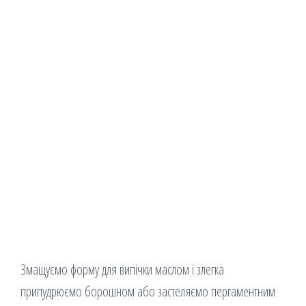
Змащуємо форму для випічки маслом і злегка
припудрюємо борошном або застеляємо пергаментним