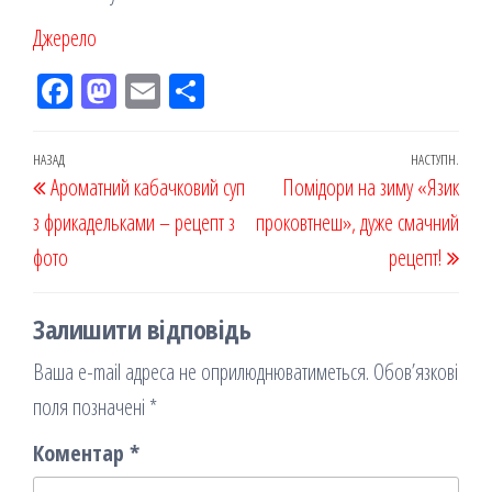
Джерело
Fac
M
Em
По
eb
ast
ail
діл
oo
od
ит
Навігація
Попередній
НАЗАД
НАСТУПН.
Наст
Ароматний кабачковий суп
k
on
ис
Помідори на зиму «Язик
записів
запис
запи
з фрикадельками – рецепт з
я
проковтнеш», дуже смачний
фото
рецепт!
Залишити відповідь
Ваша e-mail адреса не оприлюднюватиметься.
Обов’язкові
поля позначені
*
Коментар
*