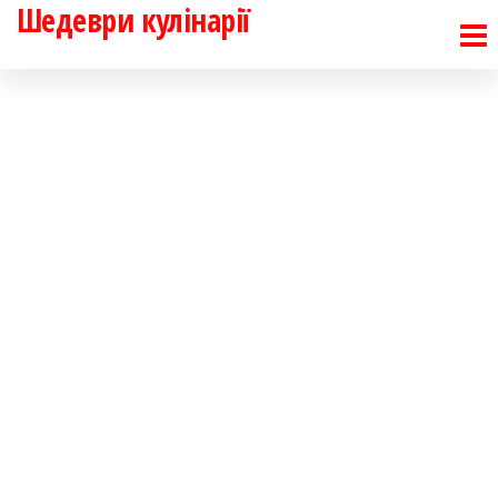
Шедеври кулінарії
Перейти
до
контенту