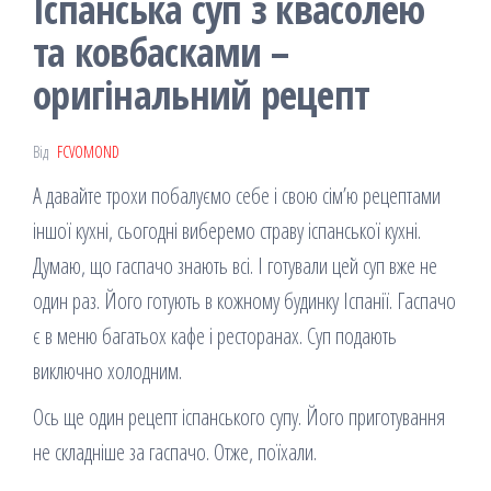
Іспанська суп з квасолею
та ковбасками –
оригінальний рецепт
Від
FCVOMOND
А давайте трохи побалуємо себе і свою сім’ю рецептами
іншої кухні, сьогодні виберемо страву іспанської кухні.
Думаю, що гаспачо знають всі. І готували цей суп вже не
один раз. Його готують в кожному будинку Іспанії. Гаспачо
є в меню багатьох кафе і ресторанах. Суп подають
виключно холодним.
Ось ще один рецепт іспанського супу. Його приготування
не складніше за гаспачо. Отже, поїхали.