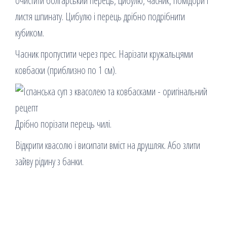
очистити болгарський перець, цибулю, часник, помідори і
листя шпинату. Цибулю і перець дрібно подрібнити
кубиком.
Часник пропустити через прес. Нарізати кружальцями
ковбаски (приблизно по 1 см).
Дрібно порізати перець чилі.
Відкрити квасолю і висипати вміст на друшляк. Або злити
зайву рідину з банки.