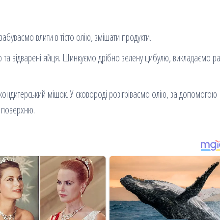
абуваємо влити в тісто олію, змішати продукти.
р та відварені яйця. Шинкуємо дрібно зелену цибулю, викладаємо ра
 в кондитерський мішок. У сковороді розігріваємо олію, за допомогою
а поверхню.