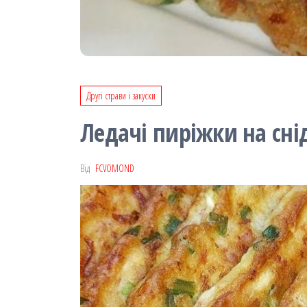
Другі страви і закуски
Ледачі пиріжки на сні
Від
FCVOMOND