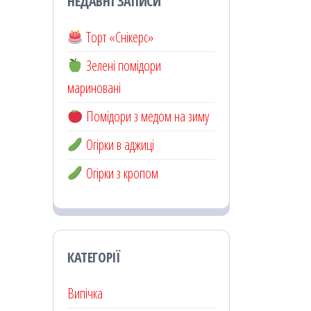
НЕДАВНІ ЗАПИСИ
Торт «Снікерс»
Зелені помідори
мариновані
Помідори з медом на зиму
Огірки в аджиці
Огірки з кропом
КАТЕГОРІЇ
Випічка