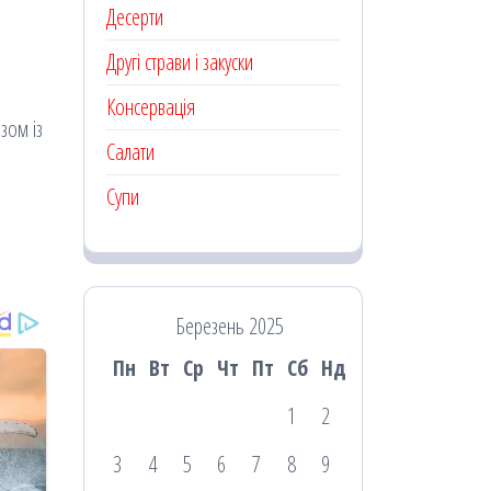
Десерти
Другі страви і закуски
Консервація
зом із
Салати
Супи
Березень 2025
Пн
Вт
Ср
Чт
Пт
Сб
Нд
1
2
3
4
5
6
7
8
9