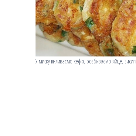
У миску виливаємо кефір, розбиваємо яйце, висип