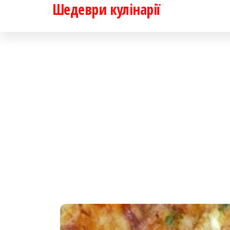
Шедеври кулінарії
Перейти
до
контенту