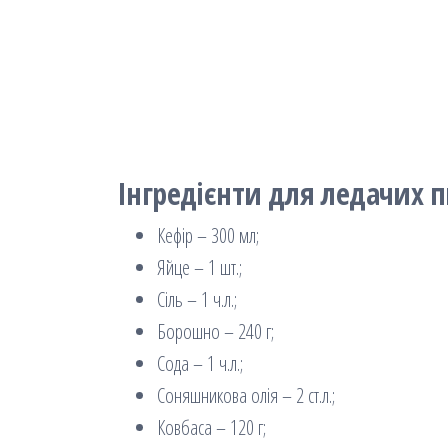
Інгредієнти для ледачих п
Кефір – 300 мл;
Яйце – 1 шт.;
Сіль – 1 ч.л.;
Борошно – 240 г;
Сода – 1 ч.л.;
Соняшникова олія – 2 ст.л.;
Ковбаса – 120 г;