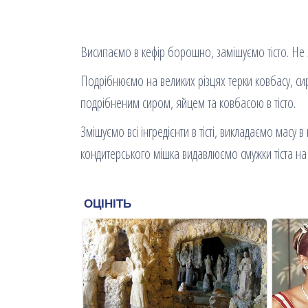
Висипаємо в кефір борошно, замішуємо тісто. Не з
Подрібнюємо на великих різцях терки ковбасу, си
подрібненим сиром, яйцем та ковбасою в тісто.
Змішуємо всі інгредієнти в тісті, викладаємо масу
кондитерського мішка видавлюємо смужки тіста н