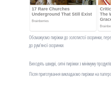
Обсмажуємо пиріжки до золотистої скоринки, пере
до рум’яної скоринки.
Виходять швидкі, ситні пиріжки з мінімуму продуктів
Після приготування викладаємо пиріжки на паперо