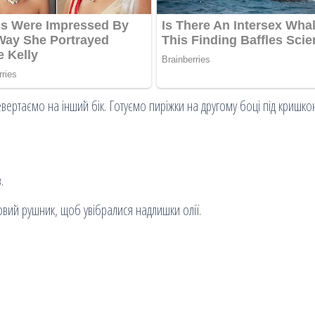
вертаємо на інший бік. Готуємо пиріжки на другому боці під кришко
.
вий рушник, щоб увібралися надлишки олії.