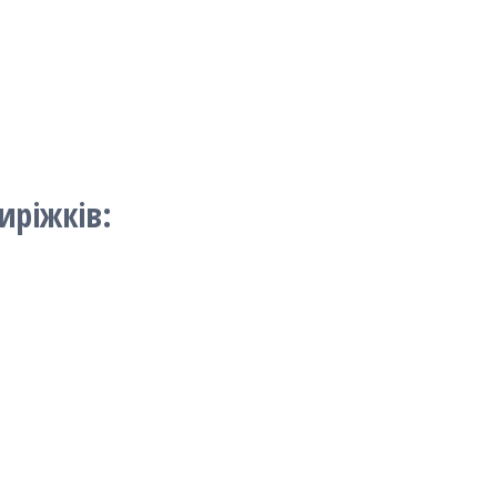
иріжків: