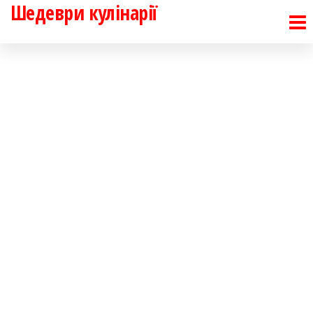
Шедеври кулінарії
Перейти
до
контенту