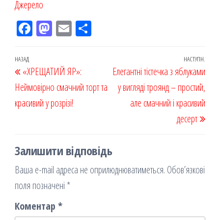
Джерело
Fac
M
Em
По
eb
ast
ail
діл
oo
od
ит
Навігація
Попередній
НАЗАД
НАСТУПН.
Наст
«ХРЕЩАТИЙ ЯР»:
k
on
ис
Елегантні тістечка з яблуками
записів
запис
запи
Неймовірно смачний торт та
я
у вигляді троянд – простий,
красивий у розрізі!
але смачний і красивий
десерт
Залишити відповідь
Ваша e-mail адреса не оприлюднюватиметься.
Обов’язкові
поля позначені
*
Коментар
*