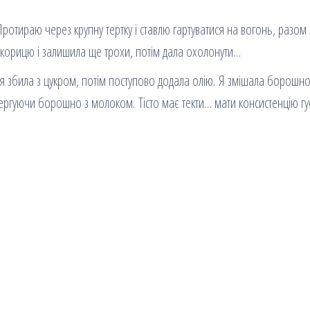
Протираю через крупну тертку і ставлю гартуватися на вогонь, разом 
 корицю і залишила ще трохи, потім дала охолонути…
йця збила з цукром, потім поступово додала олію. Я змішала борошно
чергуючи борошно з молоком. Тісто має текти… мати консистенцію гу