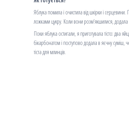
Як готується?
Яблука помила і очистила від шкірки і серцевини. 
ложками цукру. Коли вони розм’якшилися, додала
Поки яблука остигали, я приготувала тісто: два я
бікарбонатом і поступово додала в яєчну суміш, 
тіста для млинців.