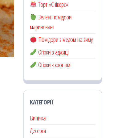
Торт «Снікерс»
Зелені помідори
мариновані
Помідори з медом на зиму
Огірки в аджиці
Огірки з кропом
КАТЕГОРІЇ
Випічка
Десерти