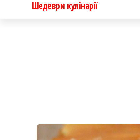
Шедеври кулінарії
Перейти
до
контенту