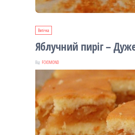
Випічка
Яблучний пиріг – Дуже
Від
FCVOMOND