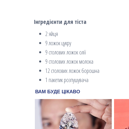
Інгредієнти для тіста
2 яйця
9 ложок цукру
9 столових ложок олії
9 столових ложок молока
12 столових ложок борошна
1 пакетик розпушувача