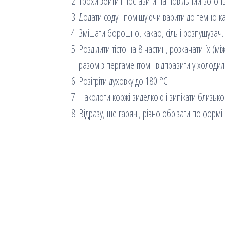
Трохи збити і поставити на повільний вогон
Додати соду і помішуючи варити до темно к
Змішати борошно, какао, сіль і розпушувач. 
Розділити тісто на 8 частин, розкачати їх (
разом з пергаментом і відправити у холодил
Розігріти духовку до 180 °С.
Наколоти коржі виделкою і випікати близько 
Відразу, ще гарячі, рівно обрізати по формі.