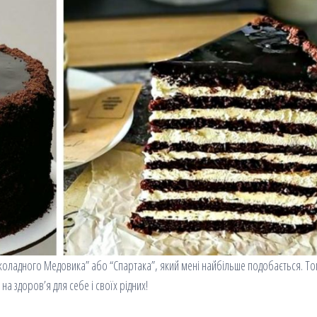
оладного Медовика” або “Спартака”, який мені найбільше подобається. Т
на здоров’я для себе і своїх рідних!