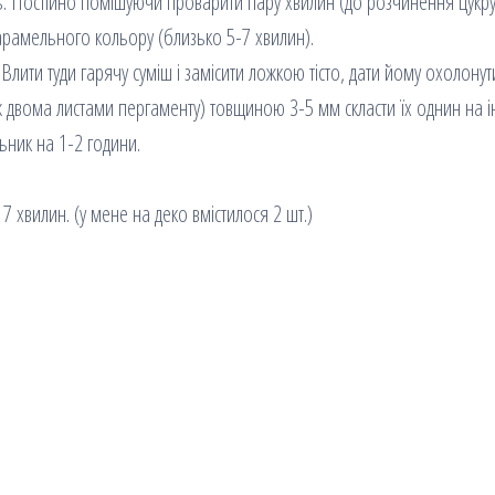
ь. Постійно помішуючи проварити пару хвилин (до розчинення цукру
арамельного кольору (близько 5-7 хвилин).
Влити туди гарячу суміш і замісити ложкою тісто, дати йому охолонут
між двома листами пергаменту) товщиною 3-5 мм скласти їх однин на 
ьник на 1-2 години.
7 хвилин. (у мене на деко вмістилося 2 шт.)