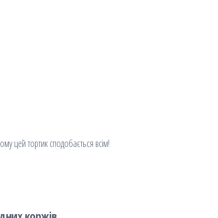
ому цей тортик сподобається всім!
адних коржів