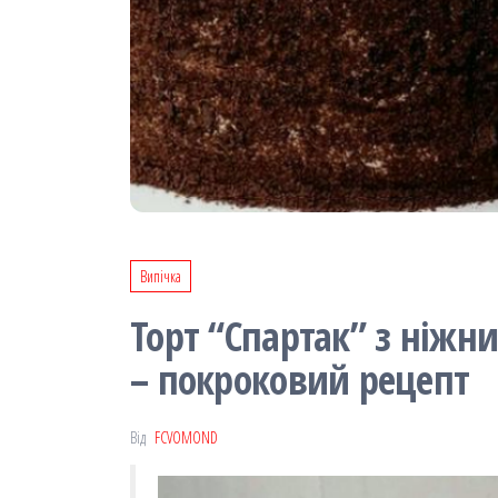
Випічка
Торт “Спартак” з ніж
– покроковий рецепт
Від
FCVOMOND