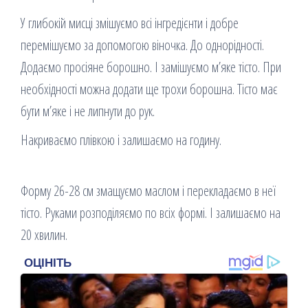
У глибокій мисці змішуємо всі інгредієнти і добре
перемішуємо за допомогою віночка. До однорідності.
Додаємо просіяне борошно. І замішуємо м’яке тісто. При
необхідності можна додати ще трохи борошна. Тісто має
бути м’яке і не липнути до рук.
Накриваємо плівкою і залишаємо на годину.
Форму 26-28 см змащуємо маслом і перекладаємо в неї
тісто. Руками розподіляємо по всіх формі. І залишаємо на
20 хвилин.