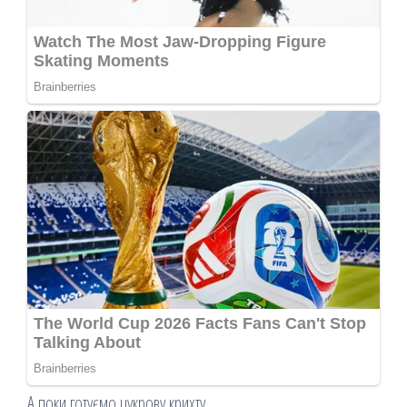
А поки готуємо цукрову крихту.