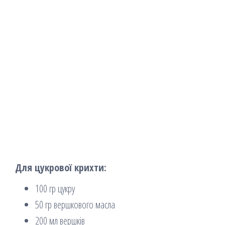
Для цукрової крихти:
100 гр цукру
50 гр вершкового масла
200 мл вершків