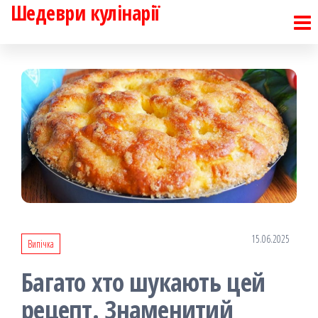
Шедеври кулінарії
Перейти
до
контенту
15.06.2025
Випічка
Багато хто шукають цей
рецепт. Знаменитий