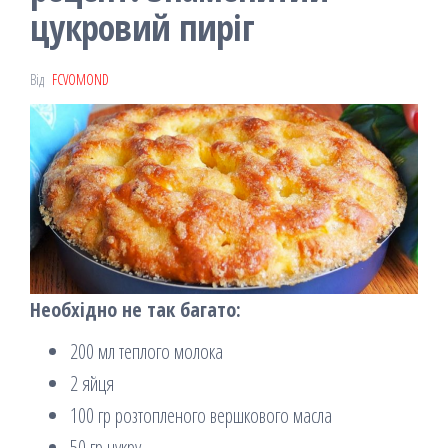
цукровий пиріг
Від
FCVOMOND
Необхідно не так багато:
200 мл теплого молока
2 яйця
100 гр розтопленого вершкового масла
50 гр цукру