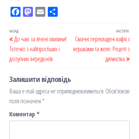
Fac
M
Em
По
eb
ast
ail
діл
oo
od
ит
Навігація
Попередній
НАЗАД
НАСТУПН.
Наст
До чаю за лічені хвилини!
k
on
ис
Смачні перекладені вафлі з
записів
запис
запи
Тістечко з найпростіших і
я
вершками та желе. Рецепт з
доступних інгредієнтів
дитинства
Залишити відповідь
Ваша e-mail адреса не оприлюднюватиметься.
Обов’язкові
поля позначені
*
Коментар
*