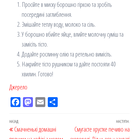
Просійте в миску борошно гіркою та зробіть
посередині заглиблення.
Змішайте теплу воду, молоко та сіль.
У борошно вбийте яйце, влийте молочну суміш та
замісіть тісто.
Додайте рослинну олію та ретельно вимісіть.
Накрийте тісто рушником та дайте постояти 40
хвилин. Готово!
Джерело
Fac
M
Em
По
eb
ast
ail
діл
oo
od
ит
Навігація
Попередній
НАЗАД
НАСТУПН.
Наст
Смачненькі домашні
k
on
ис
Смугасте хрустке печиво на
записів
запис
запи