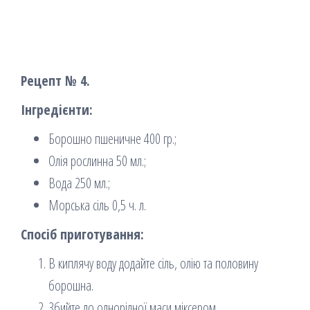
Рецепт № 4.
Інгредієнти:
Борошно пшеничне 400 гр.;
Олія рослинна 50 мл.;
Вода 250 мл.;
Морська сіль 0,5 ч. л.
Спосіб приготування:
В киплячу воду додайте сіль, олію та половину
борошна.
Збийте до однорідної маси міксером.