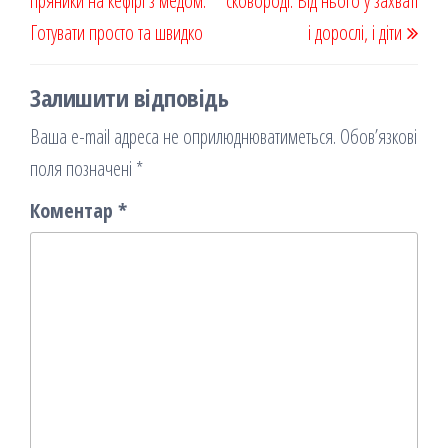
пряники на кефірі з медом.
я
сковороді. Від нього у захваті
Готувати просто та швидко
і дорослі, і діти
Залишити відповідь
Ваша e-mail адреса не оприлюднюватиметься.
Обов’язкові
поля позначені
*
Коментар
*