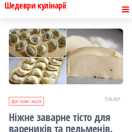
Шедеври кулінарії
Перейти
до
контенту
15.06.2025
Другі страви і закуски
Ніжне заварне тісто для
вареників та пельменів.