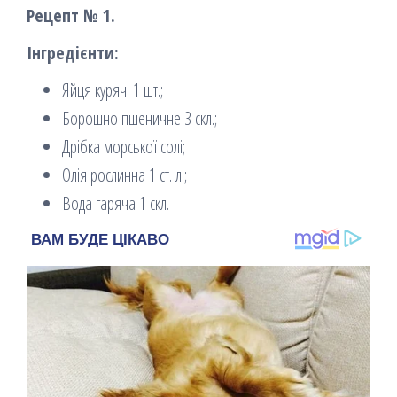
Рецепт № 1.
Інгредієнти:
Яйця курячі 1 шт.;
Борошно пшеничне 3 скл.;
Дрібка морської солі;
Олія рослинна 1 ст. л.;
Вода гаряча 1 скл.