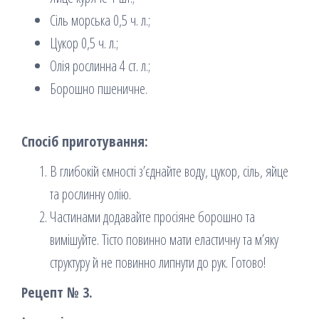
Сіль морська 0,5 ч. л.;
Цукор 0,5 ч. л.;
Олія рослинна 4 ст. л.;
Борошно пшеничне.
Спосіб приготування:
В глибокій ємності з’єднайте воду, цукор, сіль, яйце
та рослинну олію.
Частинами додавайте просіяне борошно та
вимішуйте. Тісто повинно мати еластичну та м’яку
структуру й не повинно липнути до рук. Готово!
Рецепт № 3.