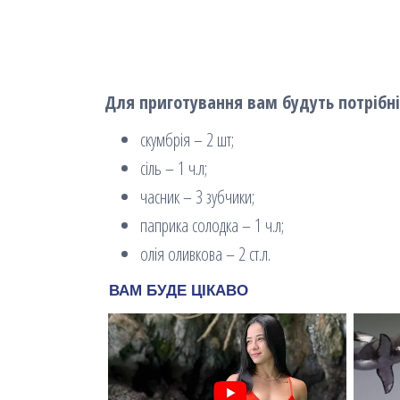
Для приготування вам будуть потрібні 
скумбрія – 2 шт;
сіль – 1 ч.л;
часник – 3 зубчики;
паприка солодка – 1 ч.л;
олія оливкова – 2 ст.л.