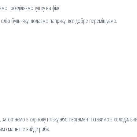
мо і розділяємо тушку на філе.
 олію будь-яку, додаємо паприку, все добре перемішуємо.
загортаємо в харчову плівку або пергамент і ставимо в холодильни
тим смачніше вийде риба.