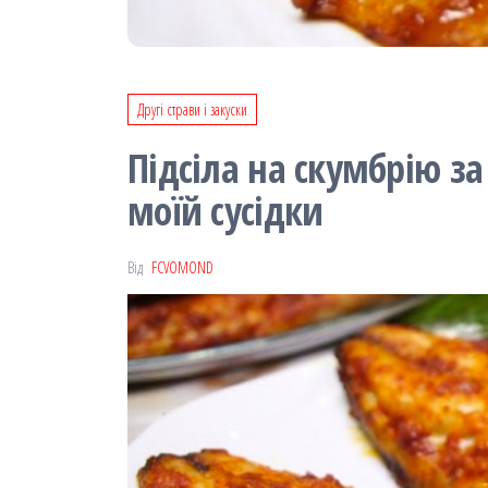
Другі страви і закуски
Підсіла на скумбрію з
моїй сусідки
Від
FCVOMOND