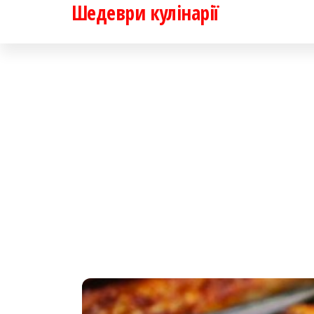
Шедеври кулінарії
Перейти
до
контенту