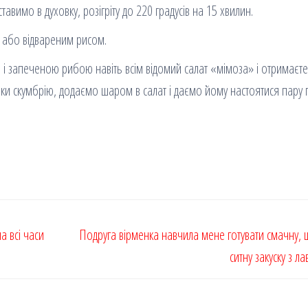
авимо в духовку, розігріту до 220 градусів на 15 хвилин.
 або відвареним рисом.
 і запеченою рибою навіть всім відомий салат «мімоза» і отримаєте
чки скумбрію, додаємо шаром в салат і даємо йому настоятися пару 
а всі часи
Подруга вірменка навчила мене готувати смачну, ш
ситну закуску з л