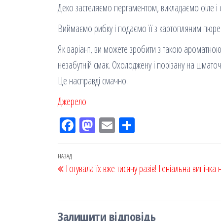
Деко застеляємо пергаментом, викладаємо філе і ст
Виймаємо рибку і подаємо її з картопляним пюре
Як варіант, ви можете зробити з такою ароматною
незабутній смак. Охолоджену і порізану на шмато
Це насправді смачно.
Джерело
Fac
M
Em
По
eb
ast
ail
діл
oo
od
ит
Навігація
Попередній
НАЗАД
Готувала їх вже тисячу разів! Геніальна випічка н
k
on
ис
записів
запис
я
Залишити відповідь