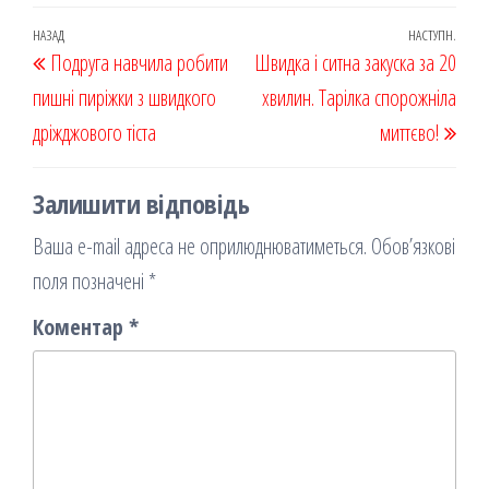
eb
ast
ail
діл
oo
od
ит
Навігація
Попередній
НАЗАД
НАСТУПН.
Наст
Подруга навчила робити
k
on
ис
Швидка і ситна закуска за 20
записів
запис
запи
пишні пиріжки з швидкого
я
хвилин. Тарілка спорожніла
дріжджового тіста
миттєво!
Залишити відповідь
Ваша e-mail адреса не оприлюднюватиметься.
Обов’язкові
поля позначені
*
Коментар
*