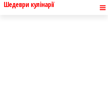
Шедеври кулінарії
Перейти
до
контенту