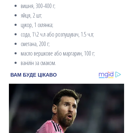
вишня, 300-400 г;
яйця, 2 шт;
цукор, 1 склянка;
сода, 1\2 ч.л або розпушувач, 1.5 ч.л;
сметана, 200 г;
масло вершкове або маргарин, 100 г;
ванілін за смаком.