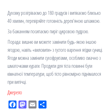
Духовку розігріваємо до 180 градусів і випікаємо близько
40 хвилин, перевіряйте готовність дерев’яною шпажкою.
За бажанням посипаємо пиріг цукровою пудрою.
Порада: вишню ви можете замінити будь-якою іншою
ягодою, навіть «виловити» з густого варення ягідки суниці.
Ягоди можна замінити сухофруктами, особливо смачно з
шматочками кураги. Продукти для тіста повинні бути
кімнатної температури, щоб тісто рівномірно піднімалося
при випічці.
Джерело
Fac
M
Em
По