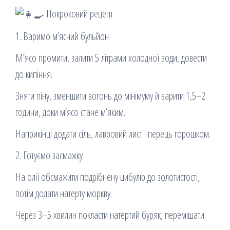
Покроковий рецепт
1. Варимо м’ясний бульйон
М’ясо промити, залити 5 літрами холодної води, довести
до кипіння.
Зняти піну, зменшити вогонь до мінімуму й варити 1,5–2
години, доки м’ясо стане м’яким.
Наприкінці додати сіль, лавровий лист і перець горошком.
2. Готуємо засмажку
На олії обсмажити подрібнену цибулю до золотистості,
потім додати натерту моркву.
Через 3–5 хвилин покласти натертий буряк, перемішати.