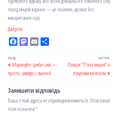
бурякового відвару або трохи домашнього томатного соку
перед кінцем варіння — це посилить аромат без
використання оцту.
Джерело
Fac
M
Em
По
eb
ast
ail
діл
oo
od
ит
Навігація
Попередній
НАЗАД
НАСТУПН.
Наст
Маринуйте гриби самі —
k
on
ис
Пляцок “П’яна вишня” зі
записів
запис
запи
просто, швидко і смачно!
я
згущеним молоком
Залишити відповідь
Ваша e-mail адреса не оприлюднюватиметься.
Обов’язкові
поля позначені
*