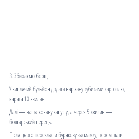
3. Збираємо борщ
У киплячий бульйон додати нарізану кубиками картоплю,
варити 10 хвилин.
Далі — нашатковану капусту, а через 5 хвилин —
болгарський перець.
Після цього перекласти бурякову засмажку, перемішати.