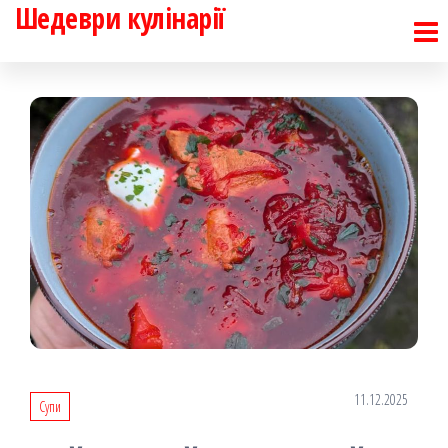
Шедеври кулінарії
Перейти
до
контенту
11.12.2025
Супи