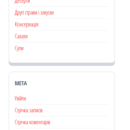
Десерти
Другі страви і закуски
Консервація
Салати
Супи
МЕТА
Увійти
Стрічка записів
Стрічка коментарів