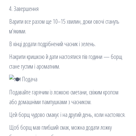
4. Завершення
Варити все разом ще 10–15 хвилин, доки овочі стануть
м’якими.
В кінці додати подрібнений часник і зелень.
Накрити кришкою й дати настоятися пів години — борщ
стане густим і ароматним.
Подача
Подавайте гарячим із ложкою сметани, свіжим кропом
або домашніми пампушками з часником.
Цей борщ чудово смакує і на другий день, коли настоявся.
Щоб борщ мав глибший смак, можна додати ложку