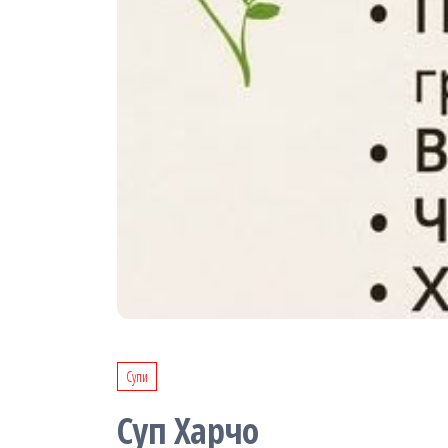
Супи
Суп Харчо