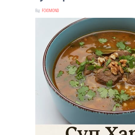
Від
FCVOMOND