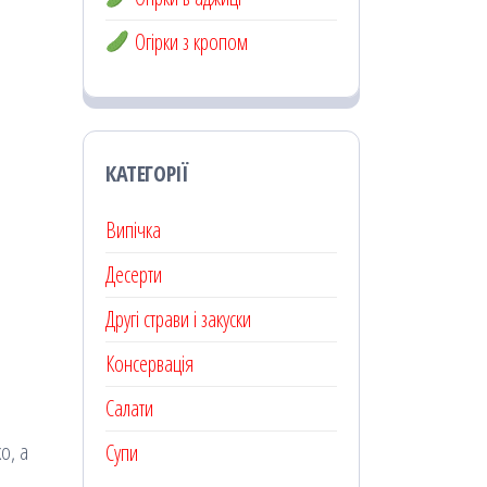
Огірки з кропом
КАТЕГОРІЇ
Випічка
Десерти
Другі страви і закуски
Консервація
Салати
о, а
Супи