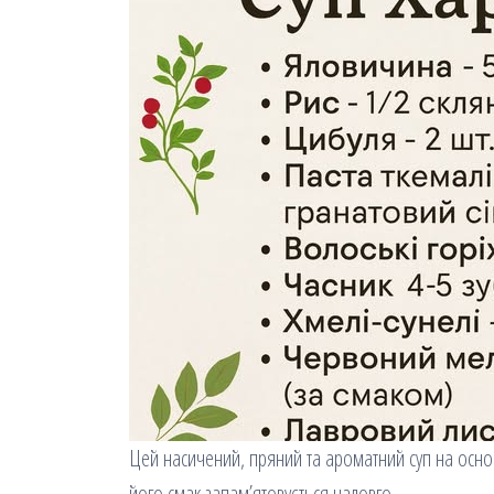
Цей насичений, пряний та ароматний суп на основі
його смак запам’ятовується надовго.