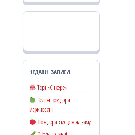
НЕДАВНІ ЗАПИСИ
Торт «Снікерс»
Зелені помідори
мариновані
Помідори з медом на зиму
Огірки в аджиці