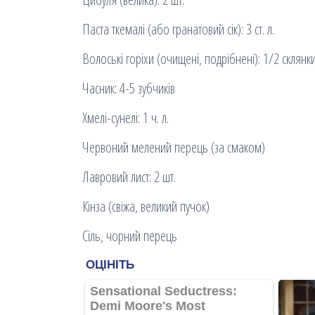
Паста ткемалі (або гранатовий сік): 3 ст. л.
Волоські горіхи (очищені, подрібнені): 1/2 склянк
Часник: 4-5 зубчиків
Хмелі-сунелі: 1 ч. л.
Червоний мелений перець (за смаком)
Лавровий лист: 2 шт.
Кінза (свіжа, великий пучок)
Сіль, чорний перець