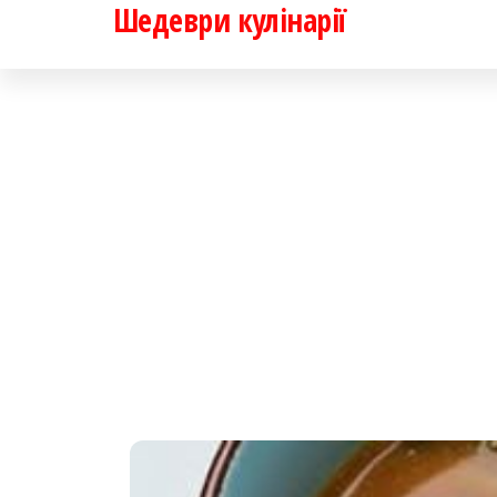
Шедеври кулінарії
Перейти
до
контенту