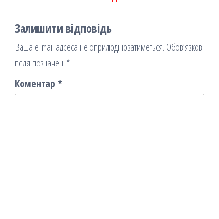
k
on
ис
записів
запис
запи
я
Залишити відповідь
Ваша e-mail адреса не оприлюднюватиметься.
Обов’язкові
поля позначені
*
Коментар
*