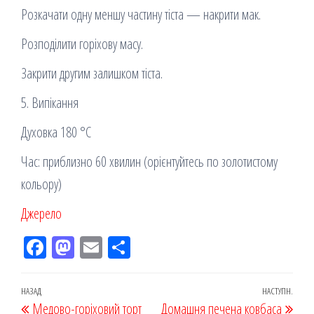
Розкачати одну меншу частину тіста — накрити мак.
Розподілити горіхову масу.
Закрити другим залишком тіста.
5. Випікання
Духовка 180 °C
Час: приблизно 60 хвилин (орієнтуйтесь по золотистому
кольору)
Джерело
Fac
M
Em
По
eb
ast
ail
діл
oo
od
ит
Навігація
Попередній
НАЗАД
НАСТУПН.
Наст
Медово-горіховий торт
Домашня печена ковбаса