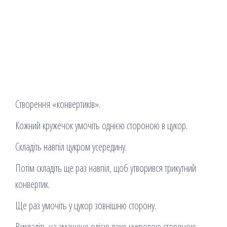
Створення «конвертиків».
Кожний кружечок умочіть однією стороною в цукор.
Складіть навпіл цукром усередину.
Потім складіть ще раз навпіл, щоб утворився трикутний
конвертик.
Ще раз умочіть у цукор зовнішню сторону.
Викладіть на змащене олією деко цукровою стороною