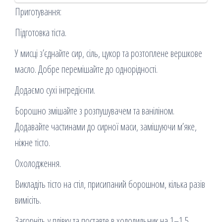
Приготування:
Підготовка тіста.
У мисці з’єднайте сир, сіль, цукор та розтоплене вершкове
масло. Добре перемішайте до однорідності.
Додаємо сухі інгредієнти.
Борошно змішайте з розпушувачем та ваніліном.
Додавайте частинами до сирної маси, замішуючи м’яке,
ніжне тісто.
Охолодження.
Викладіть тісто на стіл, присипаний борошном, кілька разів
вимісіть.
Загорніть у плівку та поставте в холодильник на 1–1,5