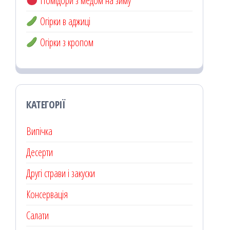
Помідори з медом на зиму
Огірки в аджиці
Огірки з кропом
КАТЕГОРІЇ
Випічка
Десерти
Другі страви і закуски
Консервація
Салати