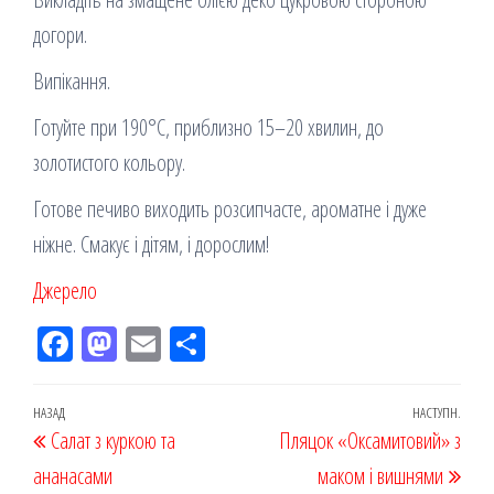
догори.
Випікання.
Готуйте при 190°C, приблизно 15–20 хвилин, до
золотистого кольору.
Готове печиво виходить розсипчасте, ароматне і дуже
ніжне. Смакує і дітям, і дорослим!
Джерело
Fac
M
Em
По
eb
ast
ail
діл
oo
od
ит
Навігація
Попередній
НАЗАД
НАСТУПН.
Наст
Салат з куркою та
k
on
ис
Пляцок «Оксамитовий» з
записів
запис
запи
ананасами
я
маком і вишнями