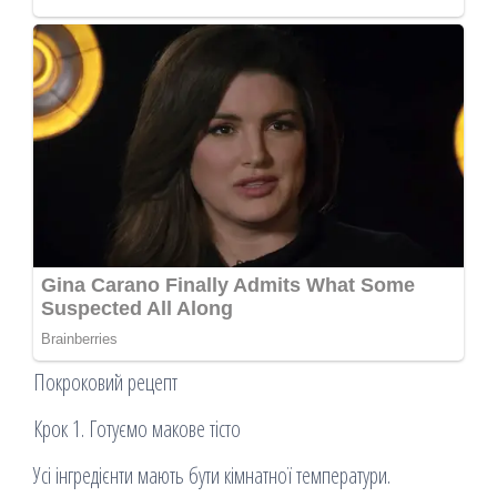
Покроковий рецепт
Крок 1. Готуємо макове тісто
Усі інгредієнти мають бути кімнатної температури.