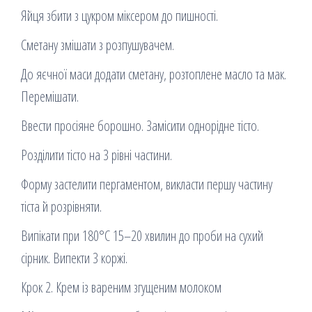
Яйця збити з цукром міксером до пишності.
Сметану змішати з розпушувачем.
До яєчної маси додати сметану, розтоплене масло та мак.
Перемішати.
Ввести просіяне борошно. Замісити однорідне тісто.
Розділити тісто на 3 рівні частини.
Форму застелити пергаментом, викласти першу частину
тіста й розрівняти.
Випікати при 180°C 15–20 хвилин до проби на сухий
сірник. Випекти 3 коржі.
Крок 2. Крем із вареним згущеним молоком