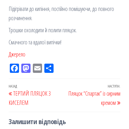
Підігрівати до кипіння, постійно помішуючи, до повного
розчинення.
Трошки охолодити й полити пляцок.
Смачного та вдалої випічки!
Джерело
Fac
M
Em
По
eb
ast
ail
діл
oo
od
ит
Навігація
Попередній
НАЗАД
НАСТУПН.
Наст
ТЕРТИЙ ПЛЯЦОК З
k
on
ис
Пляцок “Спартак” із сирним
записів
запис
запи
КИСЕЛЕМ
я
кремом
Залишити відповідь