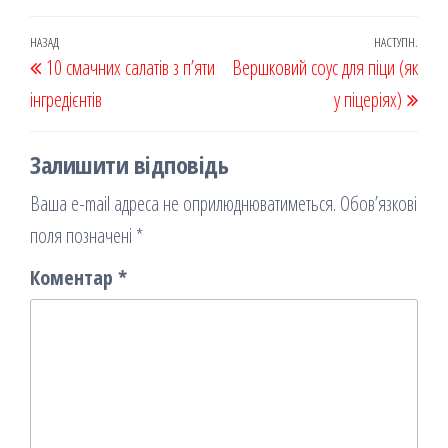
eb
ast
ail
діл
oo
od
ит
Навігація
Попередній
НАЗАД
НАСТУПН.
Наст
10 смачних салатів з п’яти
k
on
ис
Вершковий соус для піци (як
записів
запис
запи
інгредієнтів
я
у піцеріях)
Залишити відповідь
Ваша e-mail адреса не оприлюднюватиметься.
Обов’язкові
поля позначені
*
Коментар
*