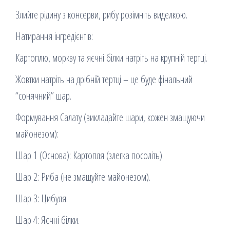
Злийте рідину з консерви, рибу розімніть виделкою.
Натирання інгредієнтів:
Картоплю, моркву та яєчні білки натріть на крупній тертці.
Жовтки натріть на дрібній тертці – це буде фінальний
“сонячний” шар.
Формування Салату (викладайте шари, кожен змащуючи
майонезом):
Шар 1 (Основа): Картопля (злегка посоліть).
Шар 2: Риба (не змащуйте майонезом).
Шар 3: Цибуля.
Шар 4: Яєчні білки.