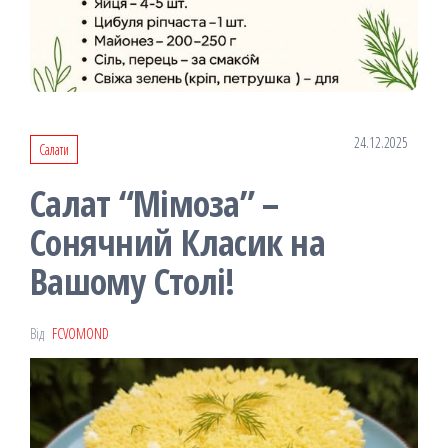
24.12.2025
Салати
Салат “Мімоза” –
Сонячний Класик на
Вашому Столі!
Від
FCVOMOND