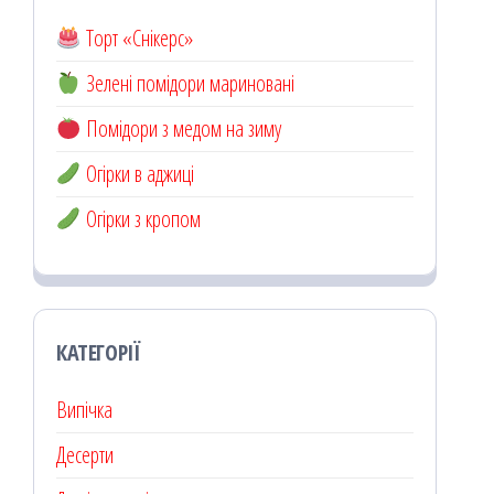
Торт «Снікерс»
Зелені помідори мариновані
Помідори з медом на зиму
Огірки в аджиці
Огірки з кропом
КАТЕГОРІЇ
Випічка
Десерти