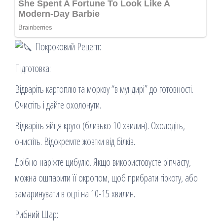
Покроковий Рецепт:
Підготовка:
Відваріть картоплю та моркву “в мундирі” до готовності.
Очистіть і дайте охолонути.
Відваріть яйця круто (близько 10 хвилин). Охолодіть,
очистіть. Відокремте жовтки від білків.
Дрібно наріжте цибулю. Якщо використовуєте ріпчасту,
можна ошпарити її окропом, щоб прибрати гіркоту, або
замаринувати в оцті на 10-15 хвилин.
Рибний Шар: