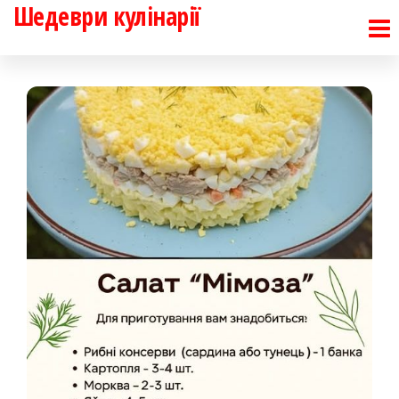
Шедеври кулінарії
Перейти
до
контенту