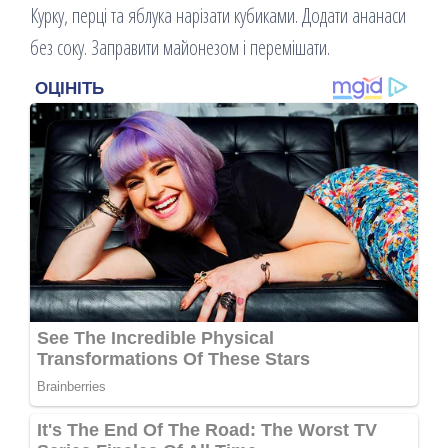
Курку, перці та яблука нарізати кубиками. Додати ананаси
без соку. Заправити майонезом і перемішати.