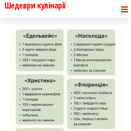
Шедеври кулінарії
Перейти
до
контенту