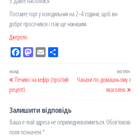
5. Дайте настоятися
Поставте торт у холодильник на 2–4 години, щоб він
добре просочився і став ще ніжнішим.
Джерело
Fac
M
Em
По
eb
ast
ail
діл
oo
od
ит
Навігація
Попередній
НАЗАД
НАСТУПН.
Наст
Печиво на кефірі (простий
k
on
ис
Чанахи по-домашньому з
записів
запис
запи
рецепт)
я
квасолею
Залишити відповідь
Ваша e-mail адреса не оприлюднюватиметься.
Обов’язкові
поля позначені
*