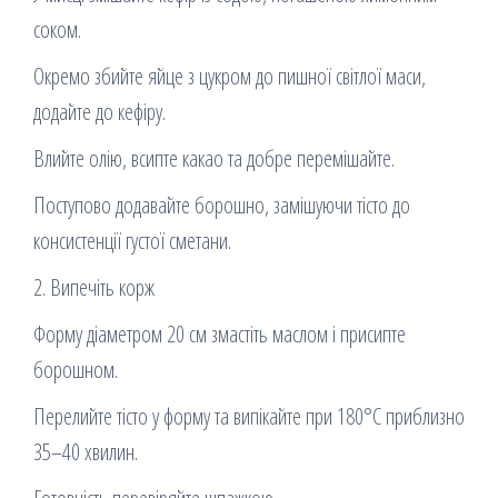
соком.
Окремо збийте яйце з цукром до пишної світлої маси,
додайте до кефіру.
Влийте олію, всипте какао та добре перемішайте.
Поступово додавайте борошно, замішуючи тісто до
консистенції густої сметани.
2. Випечіть корж
Форму діаметром 20 см змастіть маслом і присипте
борошном.
Перелийте тісто у форму та випікайте при 180°C приблизно
35–40 хвилин.