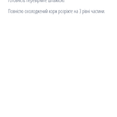
Готовність перевіряйте шпажкою.
Повністю охолоджений корж розріжте на 3 рівні частини.