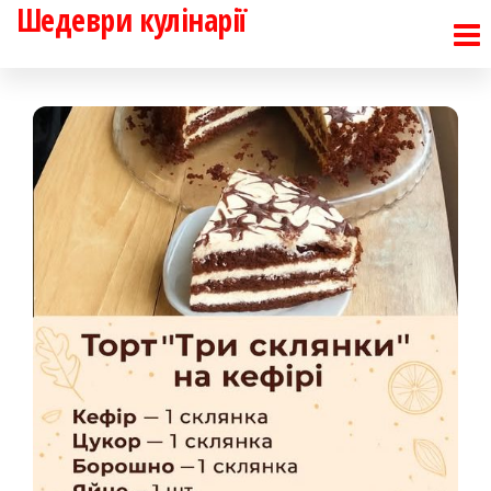
Шедеври кулінарії
Перейти
до
контенту