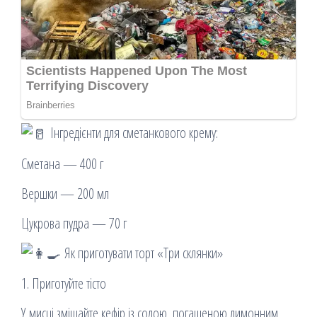
Інгредієнти для сметанкового крему:
Сметана — 400 г
Вершки — 200 мл
Цукрова пудра — 70 г
Як приготувати торт «Три склянки»
1. Приготуйте тісто
У мисці змішайте кефір із содою, погашеною лимонним