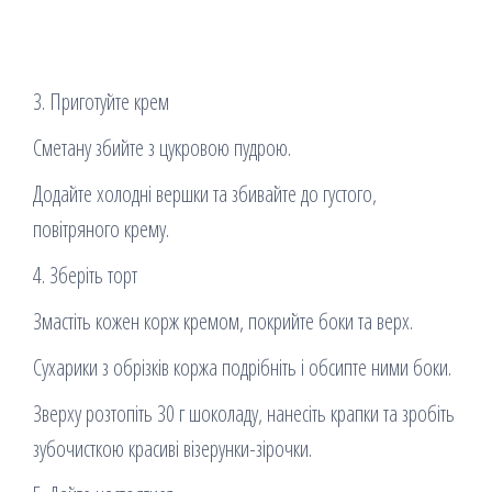
3. Приготуйте крем
Сметану збийте з цукровою пудрою.
Додайте холодні вершки та збивайте до густого,
повітряного крему.
4. Зберіть торт
Змастіть кожен корж кремом, покрийте боки та верх.
Сухарики з обрізків коржа подрібніть і обсипте ними боки.
Зверху розтопіть 30 г шоколаду, нанесіть крапки та зробіть
зубочисткою красиві візерунки-зірочки.