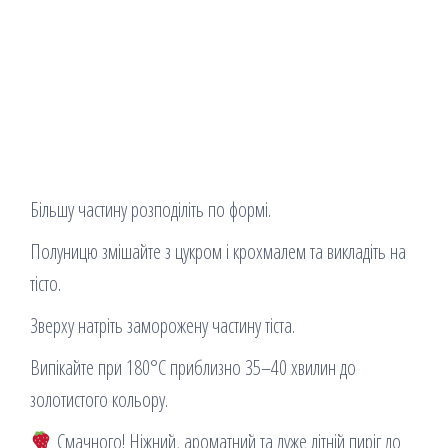
Більшу частину розподіліть по формі.
Полуницю змішайте з цукром і крохмалем та викладіть на
тісто.
Зверху натріть заморожену частину тіста.
Випікайте при 180°C приблизно 35–40 хвилин до
золотистого кольору.
Смачного! Ніжний, ароматний та дуже літній пиріг до