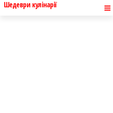
Шедеври кулінарії
Перейти
до
контенту