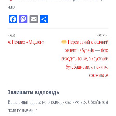
чаю.
Fac
M
Em
По
eb
ast
ail
діл
oo
od
ит
Навігація
Попередній
НАЗАД
НАСТУПН.
Наст
Печиво «Мадлен»
k
on
ис
Перевірений класичний
записів
запис
запи
я
рецепт чебуреків — тісто
виходить тонке, з хрусткими
бульбашками, а начинка
соковита
Залишити відповідь
Ваша e-mail адреса не оприлюднюватиметься.
Обов’язкові
поля позначені
*