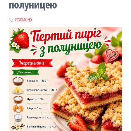
полуницею
Від
FCVOMOND