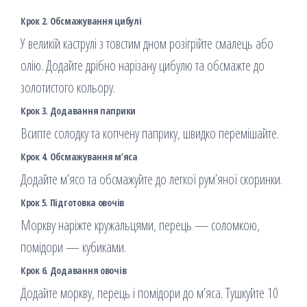
Крок 2. Обсмажування цибулі
У великій каструлі з товстим дном розігрійте смалець або
олію. Додайте дрібно нарізану цибулю та обсмажте до
золотистого кольору.
Крок 3. Додавання паприки
Всипте солодку та копчену паприку, швидко перемішайте.
Крок 4. Обсмажування м’яса
Додайте м’ясо та обсмажуйте до легкої рум’яної скоринки.
Крок 5. Підготовка овочів
Моркву наріжте кружальцями, перець — соломкою,
помідори — кубиками.
Крок 6. Додавання овочів
Додайте моркву, перець і помідори до м’яса. Тушкуйте 10