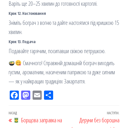
Варіть ще 20–25 хвилин до готовності картоплі.
Крок 12. Настоювання
Зніміть бограч з вогню та дайте настоятися під кришкою 15
хвилин.
Крок 13. Подача
Подавайте гарячим, посипавши свіжою петрушкою.
Смачного! Справжній домашній бограч виходить
густим, ароматним, насиченим паприкою та дуже ситним
— як у найкращих традиціях Закарпаття.
Fac
M
Em
По
eb
ast
ail
діл
oo
od
ит
Навігація
Попередній
НАЗАД
НАСТУПН.
Наст
k
Борщова заправка на
on
ис
Деруни без борошна
записів
запис
запи