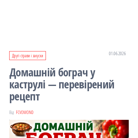
01.06.2026
Другі страви і закуски
Домашній бограч у
каструлі — перевірений
рецепт
Від
FCVOMOND