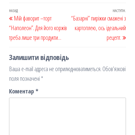
eb
ast
ail
діл
oo
od
ит
Навігація
Попередній
НАЗАД
НАСТУПН.
Наст
Мій фаворит –торт
k
on
ис
“Базарні” пиріжки смажені з
записів
запис
запи
“Наполеон”. Для його коржів
я
картоплею, ось ідеальний
треба лише три продукти…
рецепт.
Залишити відповідь
Ваша e-mail адреса не оприлюднюватиметься.
Обов’язкові
поля позначені
*
Коментар
*