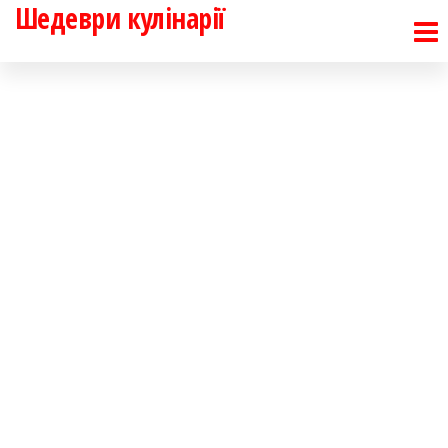
Шедеври кулінарії
Перейти
до
контенту