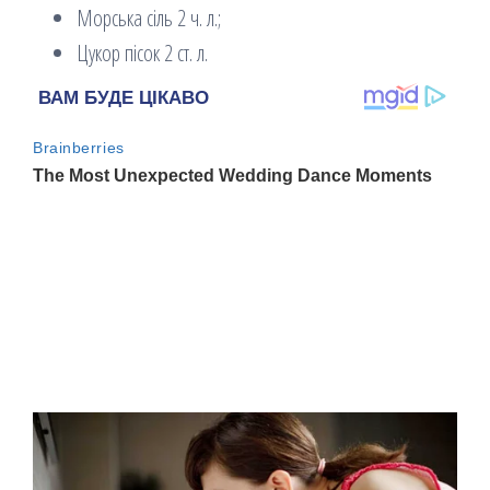
Морська сіль 2 ч. л.;
Цукор пісок 2 ст. л.