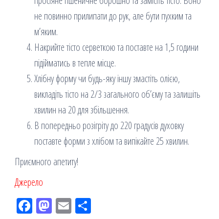
просіяне пшеничне борошно та замісіть тісто. Воно
не повинно прилипати до рук, але бути пухким та
м’яким.
Накрийте тісто серветкою та поставте на 1,5 години
підійматись в тепле місце.
Хлібну форму чи будь-яку іншу змастіть олією,
викладіть тісто на 2/3 загального об’єму та залишіть
хвилин на 20 для збільшення.
В попередньо розігріту до 220 градусів духовку
поставте форми з хлібом та випікайте 25 хвилин.
Приємного апетиту!
Джерело
Fac
M
Em
По