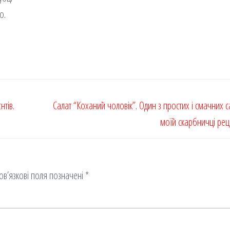
о.
нтів.
Салат “Коханий чоловік”. Один з простих і смачних са
моїй скарбничці рец
ов’язкові поля позначені
*