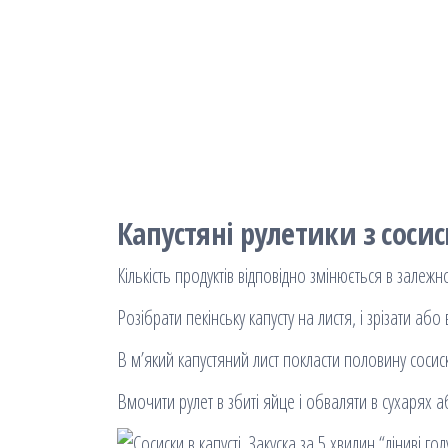
Капустяні рулетики з соси
Кількість продуктів відповідно змінюється в залежно
Розібрати пекінську капусту на листя, і зрізати або
В м’який капустяний лист покласти половину сосиск
Вмочити рулет в збиті яйце і обваляти в сухарях 