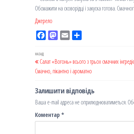
Обсмажити на сковорідці і закуска готова. Смачног
Джерело
Fac
M
Em
По
eb
ast
ail
діл
oo
od
ит
Навігація
Попередній
НАЗАД
Салат «Вогонь» всього з трьох смачних інгредіє
k
on
ис
записів
запис
Смачно, пікантно і ароматно
я
Залишити відповідь
Ваша e-mail адреса не оприлюднюватиметься.
Об
Коментар
*