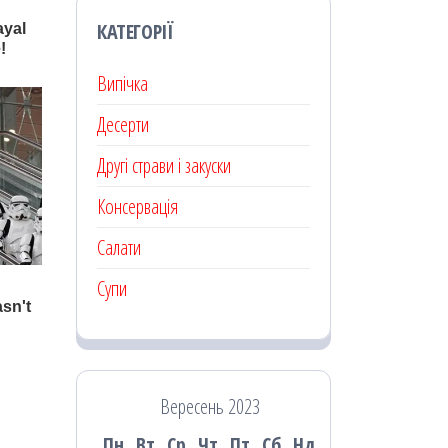
КАТЕГОРІЇ
Випічка
Десерти
Другі страви і закуски
Консервація
Салати
Супи
Вересень 2023
Пн
Вт
Ср
Чт
Пт
Сб
Нд