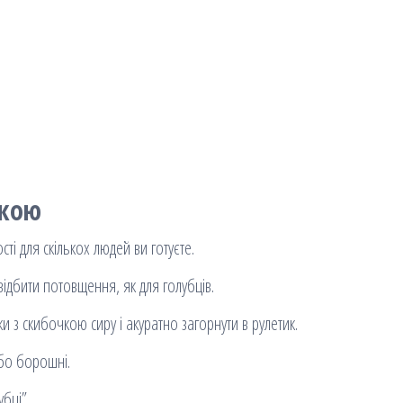
скою
сті для скількох людей ви готуєте.
 відбити потовщення, як для голубців.
и з скибочкою сиру і акуратно загорнути в рулетик.
або борошні.