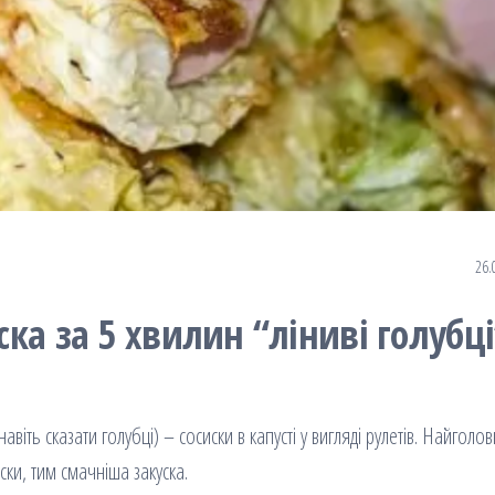
26.
уска за 5 хвилин “ліниві голубці
віть сказати голубці) – сосиски в капусті у вигляді рулетів. Найголо
ски, тим смачніша закуска.