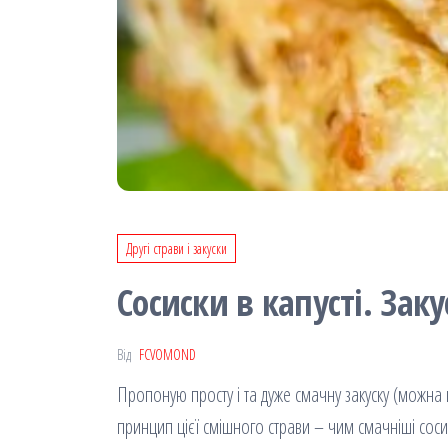
Другі страви і закуски
Сосиски в капусті. Зак
Від
FCVOMOND
Пропоную просту і та дуже смачну закуску (можна на
принцип цієї смішного страви – чим смачніші соси