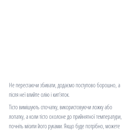
Не перестаючи збивати, додаємо поступово борошно, а
після неї влийте олію і кип’яток.
Тісто вимішують спочатку, використовуючи ложку або
лопатку, а коли тісто охолоне до прийнятної температури,
почніть місити його руками. Якщо буде потрібно, можете