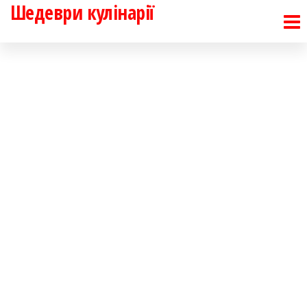
Шедеври кулінарії
Перейти
до
контенту