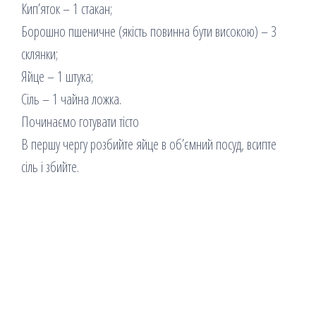
Кип’яток – 1 стакан;
Борошно пшеничне (якість повинна бути високою) – 3
склянки;
Яйце – 1 штука;
Сіль – 1 чайна ложка.
Починаємо готувати тісто
В першу чергу розбийте яйце в об’ємний посуд, всипте
сіль і збийте.