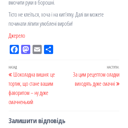
вмочити руки в борошні.
Тісто не клеїться, хоча і на кип’ятку. Далі ви можете
починати ліпити улюблені вироби!
Джерело
Fac
M
Em
По
eb
ast
ail
діл
oo
od
ит
Навігація
Попередній
НАЗАД
НАСТУПН.
Наст
Шоколадна вишня: це
k
on
ис
За цим рецептом оладки
записів
запис
запи
тортик, що стане вашим
я
виходять дуже смачні
фаворитом – ну дуже
смачненький
Залишити відповідь