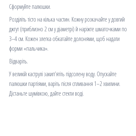
Сформуйте палюшки.
Розділіть тісто на кілька частин. Кожну розкачайте у довгий
джгут (приблизно 2 см у діаметрі) й наріжте шматочками по
3–4 см. Кожен злегка обкатайте долонями, щоб надати
форми «пальчика».
Відваріть.
У великій каструлі закип’ятіть підсолену воду. Опускайте
палюшки партіями, варіть після спливання 1–2 хвилини.
Дістаньте шумівкою, дайте стекти воді.