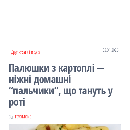
03.01.2026
Другі страви і закуски
Палюшки з картоплі —
ніжні домашні
“пальчики”, що тануть у
роті
Від
FCVOMOND