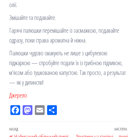
олії.
Змішайте та подавайте.
Гарячі палюшки перемішайте із засмажкою, подавайте
одразу, поки страва ароматна й ніжна.
Палюшки чудово смакують не лише з цибулевою
піджаркою — спробуйте подати їх із грибною підливою,
м’ясом або тушкованою капустою. Так просто, а результат
— як у дитинстві!
Джерело
Fac
M
Em
По
eb
ast
ail
діл
oo
od
ит
Навігація
Попередній
НАЗАД
НАСТУПН.
Наст
Найкращий яблучний пиріг
Хрустики на горілці – пухкі