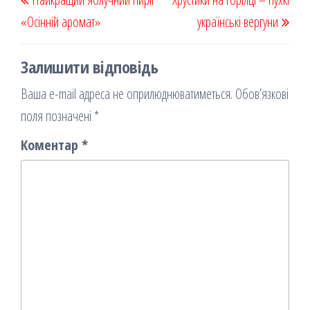
k
on
ис
записів
запис
запи
«Осінній аромат»
я
українські вергуни
Залишити відповідь
Ваша e-mail адреса не оприлюднюватиметься.
Обов’язкові
поля позначені
*
Коментар
*