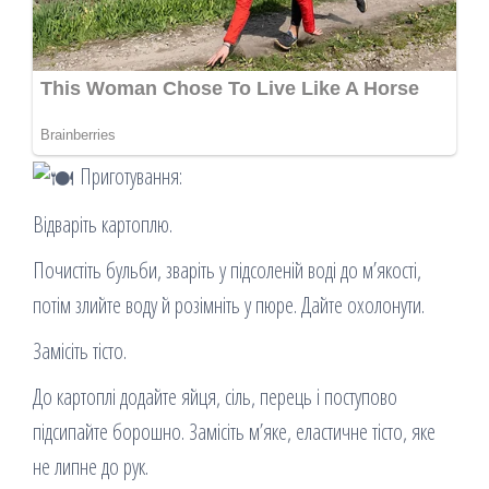
Приготування:
Відваріть картоплю.
Почистіть бульби, зваріть у підсоленій воді до м’якості,
потім злийте воду й розімніть у пюре. Дайте охолонути.
Замісіть тісто.
До картоплі додайте яйця, сіль, перець і поступово
підсипайте борошно. Замісіть м’яке, еластичне тісто, яке
не липне до рук.