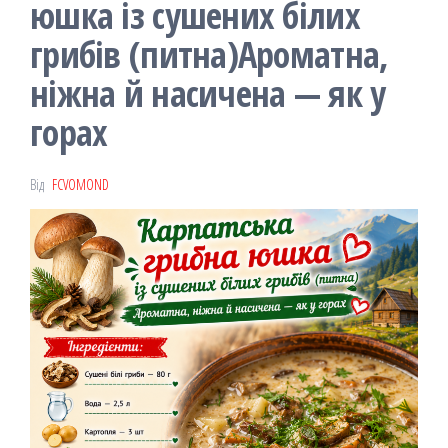
юшка із сушених білих
грибів (питна)Ароматна,
ніжна й насичена — як у
горах
Від
FCVOMOND