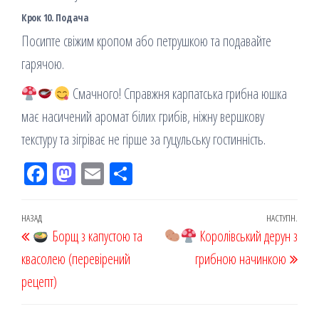
Крок 10. Подача
Посипте свіжим кропом або петрушкою та подавайте
гарячою.
Смачного! Справжня карпатська грибна юшка
має насичений аромат білих грибів, ніжну вершкову
текстуру та зігріває не гірше за гуцульську гостинність.
Fac
M
Em
По
eb
ast
ail
діл
oo
od
ит
Навігація
Попередній
НАЗАД
НАСТУПН.
Наст
k
Борщ з капустою та
on
ис
Королівський дерун з
записів
запис
запи
квасолею (перевірений
я
грибною начинкою
рецепт)