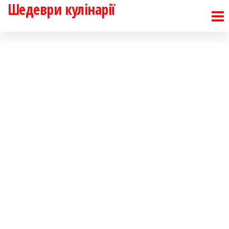
Шедеври кулінарії
Перейти
до
контенту