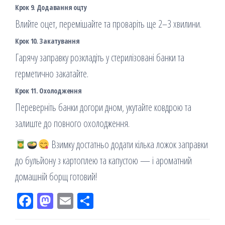
Крок 9. Додавання оцту
Влийте оцет, перемішайте та проваріть ще 2–3 хвилини.
Крок 10. Закатування
Гарячу заправку розкладіть у стерилізовані банки та
герметично закатайте.
Крок 11. Охолодження
Переверніть банки догори дном, укутайте ковдрою та
залиште до повного охолодження.
Взимку достатньо додати кілька ложок заправки
до бульйону з картоплею та капустою — і ароматний
домашній борщ готовий!
Fac
M
Em
По
eb
ast
ail
діл