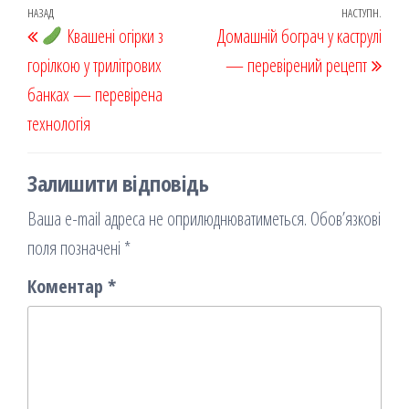
oo
od
ит
Навігація
Попередній
НАЗАД
НАСТУПН.
Наст
k
Квашені огірки з
on
ис
Домашній бограч у каструлі
записів
запис
запи
горілкою у трилітрових
я
— перевірений рецепт
банках — перевірена
технологія
Залишити відповідь
Ваша e-mail адреса не оприлюднюватиметься.
Обов’язкові
поля позначені
*
Коментар
*