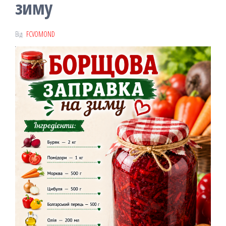
зиму
Від
FCVOMOND