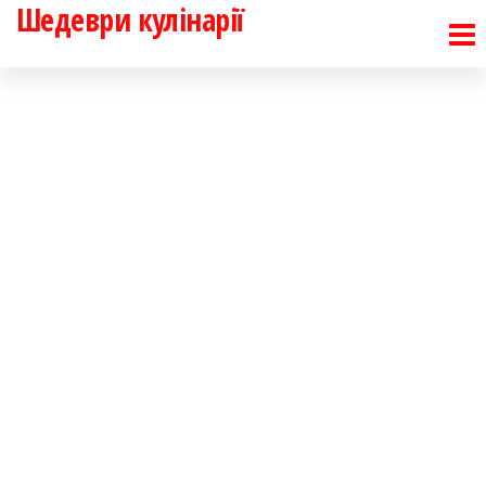
Шедеври кулінарії
Перейти
до
контенту