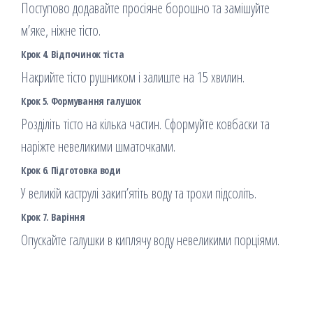
Поступово додавайте просіяне борошно та замішуйте
м’яке, ніжне тісто.
Крок 4. Відпочинок тіста
Накрийте тісто рушником і залиште на 15 хвилин.
Крок 5. Формування галушок
Розділіть тісто на кілька частин. Сформуйте ковбаски та
наріжте невеликими шматочками.
Крок 6. Підготовка води
У великій каструлі закип’ятіть воду та трохи підсоліть.
Крок 7. Варіння
Опускайте галушки в киплячу воду невеликими порціями.