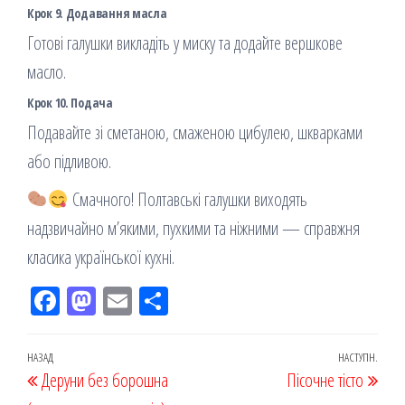
Крок 9. Додавання масла
Готові галушки викладіть у миску та додайте вершкове
масло.
Крок 10. Подача
Подавайте зі сметаною, смаженою цибулею, шкварками
або підливою.
Смачного! Полтавські галушки виходять
надзвичайно м’якими, пухкими та ніжними — справжня
класика української кухні.
Fac
M
Em
По
eb
ast
ail
діл
oo
od
ит
Навігація
Попередній
НАЗАД
НАСТУПН.
Наст
Деруни без борошна
k
on
ис
Пісочне тісто
записів
запис
запи