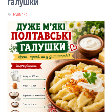
галушки
Від
FCVOMOND