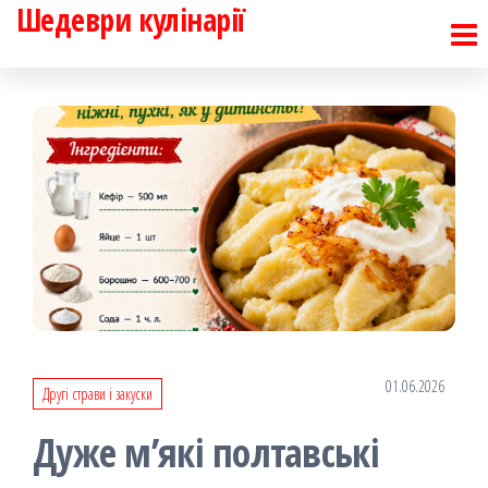
Шедеври кулінарії
Перейти
до
контенту
01.06.2026
Другі страви і закуски
Дуже м’які полтавські