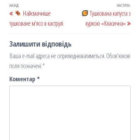
oo
od
ит
Навігація
Попередній
НАЗАД
НАСТУПН.
Наст
k
Найсмачніше
on
ис
Тушкована капуста з
записів
запис
запи
тушковане м’ясо в каструлі
я
куркою «Класична»
Залишити відповідь
Ваша e-mail адреса не оприлюднюватиметься.
Обов’язкові
поля позначені
*
Коментар
*