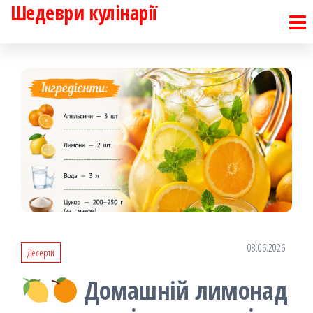
Шедеври кулінарії
Перейти
до
контенту
08.06.2026
Десерти
Домашній лимонад