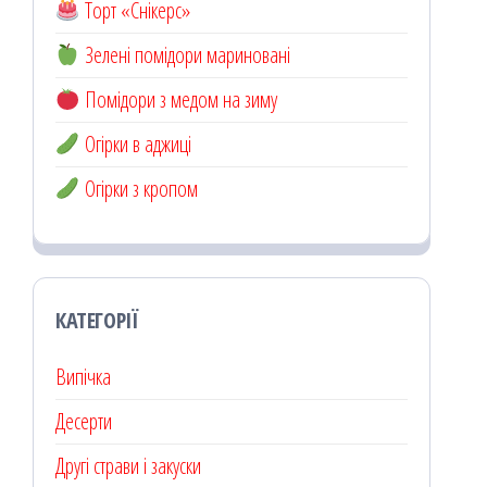
Торт «Снікерс»
Зелені помідори мариновані
Помідори з медом на зиму
Огірки в аджиці
Огірки з кропом
КАТЕГОРІЇ
Випічка
Десерти
Другі страви і закуски