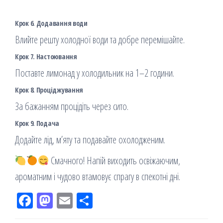
Крок 6. Додавання води
Влийте решту холодної води та добре перемішайте.
Крок 7. Настоювання
Поставте лимонад у холодильник на 1–2 години.
Крок 8. Проціджування
За бажанням процідіть через сито.
Крок 9. Подача
Додайте лід, м’яту та подавайте охолодженим.
Смачного! Напій виходить освіжаючим,
ароматним і чудово втамовує спрагу в спекотні дні.
Fac
M
Em
По
eb
ast
ail
діл