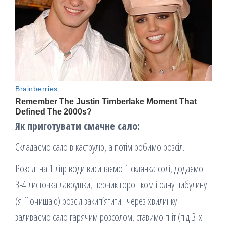
Як приготувати смачне сало:
Складаємо сало в каструлю, а потім робимо розсіл.
Розсіл: на 1 літр води висипаємо 1 склянка солі, додаємо
3-4 листочка лаврушки, перчик горошком і одну цибулину
(я її очищаю) розсіл закип’ятити і через хвилинку
заливаємо сало гарячим розсолом, ставимо гніт (під 3-х