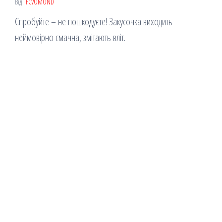
Від
FCVOMOND
Спробуйте – не пошкодуєте! Закусочка виходить
неймовірно смачна, змітають вліт.