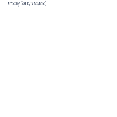
літрову банку з водою) .