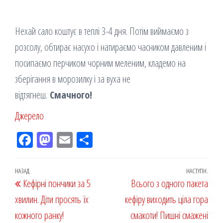
Нехай сало коштує в теплі 3-4 дня. Потім виймаємо з
розсолу, обтирає насухо і натираємо часником давленим і
посипаємо перчиком чорним меленим, кладемо на
зберігання в морозилку і за вуха не
відтягнеш.
Смачного!
Джерело
Fac
M
Em
По
eb
ast
ail
діл
oo
od
ит
Навігація
Попередній
НАЗАД
НАСТУПН.
Наст
Кефірні пончики за 5
k
on
ис
Всього з одного пакета
записів
запис
запи
хвилин. Діти просять їх
я
кефіру виходить ціла гора
кожного ранку!
смакоти! Пишні смажені