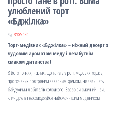
просто тане в роті. Всіма
улюблений торт
«Бджілка»
Від
FCVOMOND
Торт-медівник «Бджілка» – ніжний десерт з
чудовим ароматом меду і незабутнім
смаком дитинства!
8 його тонких, ніжних, що тануть у роті, медових коржів,
просочених повітряним заварним кремом, не залишать
байдужими любителів солодкого. Заварюй смачний чай,
клич друзів і насолоджуйся найсмачнішим медівником!