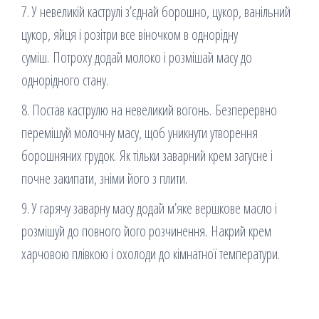
7. У невеликій каструлі з’єднай борошно, цукор, ванільний
цукор, яйця і розітри все віночком в однорідну
суміш. Потроху додай молоко і розмішай масу до
однорідного стану.
8. Постав каструлю на невеликий вогонь. Безперервно
перемішуй молочну масу, щоб уникнути утворення
борошняних грудок. Як тільки заварний крем загусне і
почне закипати, зніми його з плити.
9. У гарячу заварну масу додай м’яке вершкове масло і
розмішуй до повного його розчинення. Накрий крем
харчовою плівкою і охолоди до кімнатної температури.