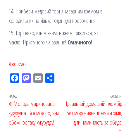
14. Прибери медовий торт з заварним кремом в
холодильник на кілька годин для просочення.
15. Торт виходить м’яким, ніжним і ріжеться, як
масло. Приємного чаювання!
Смачного!
Джерело
Fac
M
Em
По
eb
ast
ail
діл
oo
od
ит
Навігація
Попередній
НАЗАД
НАСТУПН.
Наст
Молода маринована
k
on
ис
Ідеальний домашній пломбір
записів
запис
запи
кукурудза. Вся моя родина
я
без морозивниці: ніякої хімії,
обожнює таку кукурудзу!
діти наминають за обидві