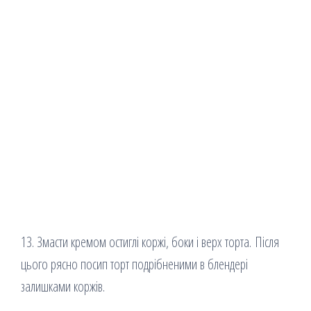
13. Змасти кремом остиглі коржі, боки і верх торта. Після
цього рясно посип торт подрібненими в блендері
залишками коржів.