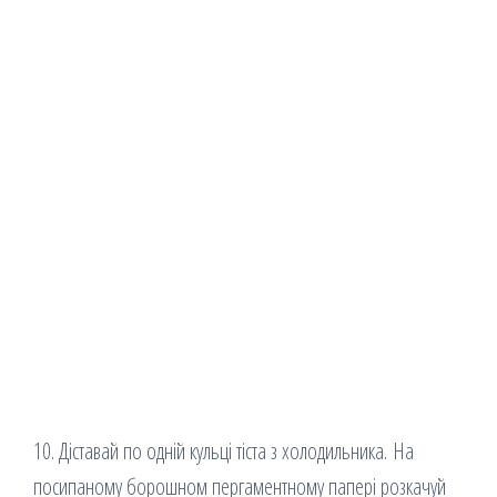
10. Діставай по одній кульці тіста з холодильника. На
посипаному борошном пергаментному папері розкачуй