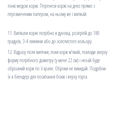
тонкі медові коржі. Перенеси коржі на деко прямо з
пергаментним папером, на ньому же і випікай.
11. Випікати коржі потрібно в духовці, розігрітій до 180
градусів, 3-4 хвилини або до золотистого кольору.
12. Відразу після випічки, поки корж м’який, поклади зверху
форму потрібного діаметру (у мене 22 см) і нехай буде
обрізаний корж по її краях. Обрізки не викидай. Подрібни
їх в блендері для посипання боків і верху торта.