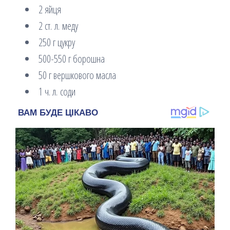
2 яйця
2 ст. л. меду
250 г цукру
500-550 г борошна
50 г вершкового масла
1 ч. л. соди