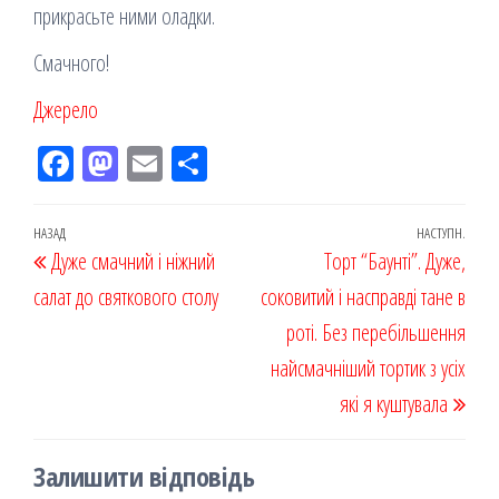
прикрасьте ними оладки.
Смачного!
Джерело
Fac
M
Em
По
eb
ast
ail
діл
oo
od
ит
Навігація
Попередній
НАЗАД
НАСТУПН.
Наст
Дуже смачний і ніжний
k
on
ис
Торт “Баунті”. Дуже,
записів
запис
запи
салат до святкового столу
я
соковитий і насправді тане в
роті. Без перебільшення
найсмачніший тортик з усіх
які я куштувала
Залишити відповідь