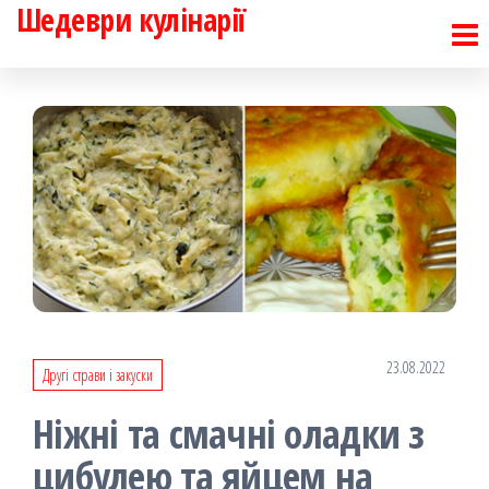
Шедеври кулінарії
Перейти
до
контенту
23.08.2022
Другі страви і закуски
Ніжні та смачні оладки з
цибулею та яйцем на