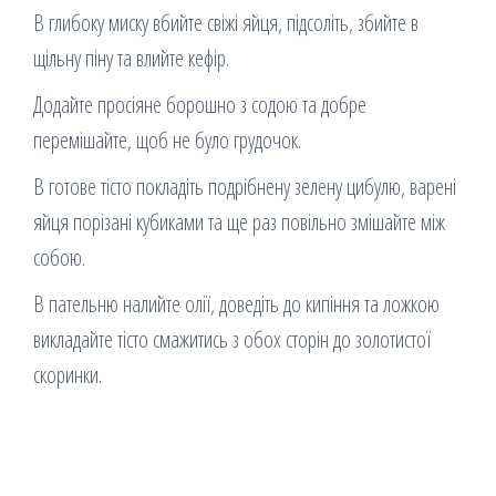
В глибоку миску вбийте свіжі яйця, підсоліть, збийте в
щільну піну та влийте кефір.
Додайте просіяне борошно з содою та добре
перемішайте, щоб не було грудочок.
В готове тісто покладіть подрібнену зелену цибулю, варені
яйця порізані кубиками та ще раз повільно змішайте між
собою.
В пательню налийте олії, доведіть до кипіння та ложкою
викладайте тісто смажитись з обох сторін до золотистої
скоринки.