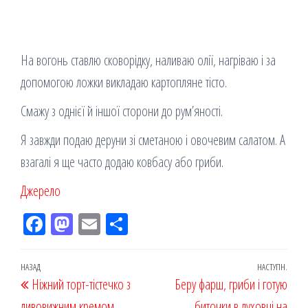
На вогонь ставлю сковорідку, наливаю олії, нагріваю і за
допомогою ложки викладаю картопляне тісто.
Смажу з однієї й іншої сторони до рум’яності.
Я завжди подаю деруни зі сметаною і овочевим салатом. А
взагалі я ще часто додаю ковбасу або гриби.
Джерело
Fac
M
Em
По
eb
ast
ail
діл
oo
od
ит
Навігація
Попередній
НАЗАД
НАСТУПН.
Наст
Ніжний торт-тістечко з
k
on
ис
Беру фарш, гриби і готую
записів
запис
запи
дивовижним кремом
биточки в духовці на