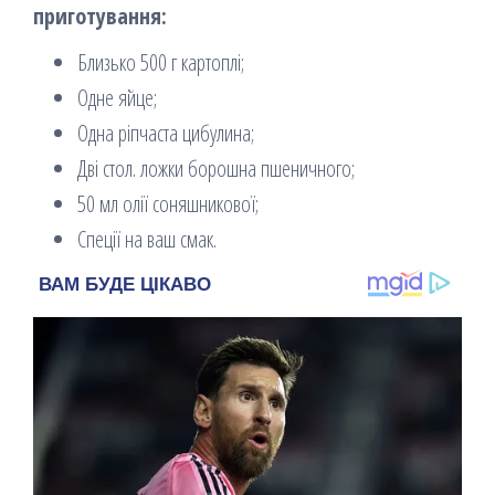
приготування:
Близько 500 г картоплі;
Одне яйце;
Одна ріпчаста цибулина;
Дві стол. ложки борошна пшеничного;
50 мл олії соняшникової;
Спеції на ваш смак.