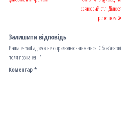
я
святковий стіл. Ділюся
рецептом
Залишити відповідь
Ваша e-mail адреса не оприлюднюватиметься.
Обов’язкові
поля позначені
*
Коментар
*