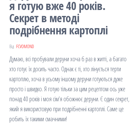
я готую вже 40 років.
Секрет в методі
подрібнення картоплі
Від
FCVOMOND
Думаю, всі пробували деруни хоча б раз в житті, а багато
хто готує їх досить часто. Однак є ті, хто лінується терти
картоплю, хоча в усьому іншому деруни готуються дуже
просто і швидко. Я готую тільки за цим рецептом ось уже
понад 40 років і моя сім’я обожнює деруни. Є один секрет,
який я використовую при подрібненні картоплі. Саме це
робить їх такими смачними!