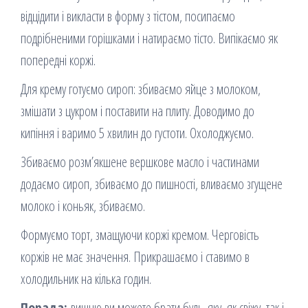
відцідити і викласти в форму з тістом, посипаємо
подрібненими горішками і натираємо тісто. Випікаємо як
попередні коржі.
Для крему готуємо сироп: збиваємо яйце з молоком,
змішати з цукром і поставити на плиту. Доводимо до
кипіння і варимо 5 хвилин до густоти. Охолоджуємо.
Збиваємо розм’якшене вершкове масло і частинами
додаємо сироп, збиваємо до пишності, вливаємо згущене
молоко і коньяк, збиваємо.
Формуємо торт, змащуючи коржі кремом. Черговість
коржів не має значення. Прикрашаємо і ставимо в
холодильник на кілька годин.
Порада:
вишню ви можете брати будь-яку, як свіжу, так і