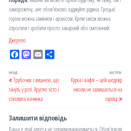
заморожену, але обов’язково зціджуйте рідина. Грецькі
горіхи можна замінити і арахісом. Крем також можна
спростити і зробити просто заварний або сметанний.
Джерело
Fac
M
Em
По
eb
ast
ail
діл
oo
od
ит
Навігація
Попередній
НАЗАД
НАСТУПН.
Наст
Трубочки з вишнею, що
k
on
ис
Курка і вафлі – цей шедевр
записів
запис
запи
тануть у роті. Хрустке тісто і
я
ніколи не залишається на
соковита начинка
тарілці
Залишити відповідь
Ваша e-mail адреса не оприлюднюватиметься.
Обов’язкові