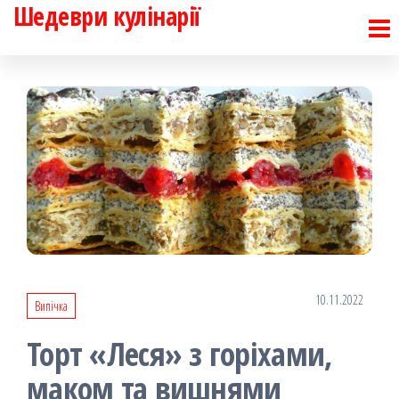
Шедеври кулінарії
Перейти
до
контенту
10.11.2022
Випічка
Торт «Леся» з горіхами,
маком та вишнями