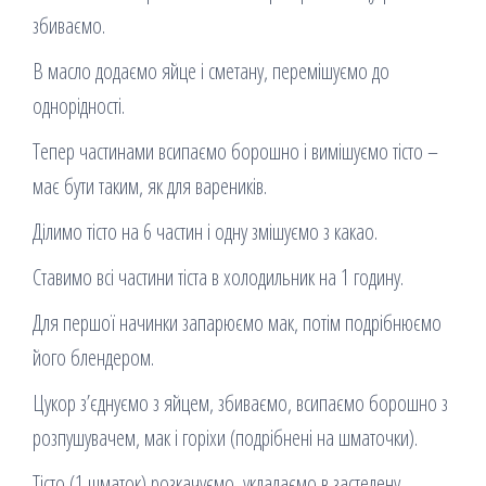
збиваємо.
В масло додаємо яйце і сметану, перемішуємо до
однорідності.
Тепер частинами всипаємо борошно і вимішуємо тісто –
має бути таким, як для вареників.
Ділимо тісто на 6 частин і одну змішуємо з какао.
Ставимо всі частини тіста в холодильник на 1 годину.
Для першої начинки запарюємо мак, потім подрібнюємо
його блендером.
Цукор з’єднуємо з яйцем, збиваємо, всипаємо борошно з
розпушувачем, мак і горіхи (подрібнені на шматочки).
Тісто (1 шматок) розкачуємо, укладаємо в застелену