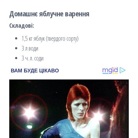
Домашнє яблучне варення
Складові:
1,5 кг яблук (твердого сорту)
3 л води
3 ч. л. соди