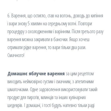
6. Варення, що остигло, став на вогонь, доводь до кипіння
і вари знову 5 хвилин на середньому вогні. Повтори
процедуру з охолодженням і варінням. Після третього разу
варення можна закривати в баночки. Якщо хочеш
отримати рідке варення, то вари тільки два рази.
Смачного!
Домашнє яблучне варення
за цим рецептом
виходить неймовірно густим і смачним, з апетитними
шматочками. Одне задоволення використовувати такий
продукт для пирогів, млинців та інших кулінарних
шедеврів. І домашні, і гості будуть напевно тільки раді