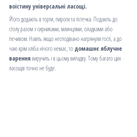
воістину універсальні ласощі.
Його додають в торти, пироги та тістечка. Подають до
столу разом з сирниками, млинцями, оладками або
печивом. Навіть якщо несподівано нагрянули гості, а до
чаю крім хліба нічого немає, то
домашнє яблучне
варення
виручить і в цьому випадку. Тому багато цих
ласощів точно не буде.