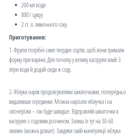
200 мл води
800 г цукру
2 ст. л. лимонного соку
Приготування:
1. Фрукти потрібні саме твердих сортів, щоб вони тримали
форму при варінні. Для початку у велику каструлю влий 3
літри води й додай сюди ж соду.
2. Яблука наріж продовгуватими шматочками, попередньо
видаливши серединки. Можна нарізати яблучка і на
овочерізки – так буде швидше. Відправляй шматочки в
каструлю з содовим розчином. Залиш їх тут на 30-60
хвилин (можна довше). Завдяки такій маніпуляції яблука