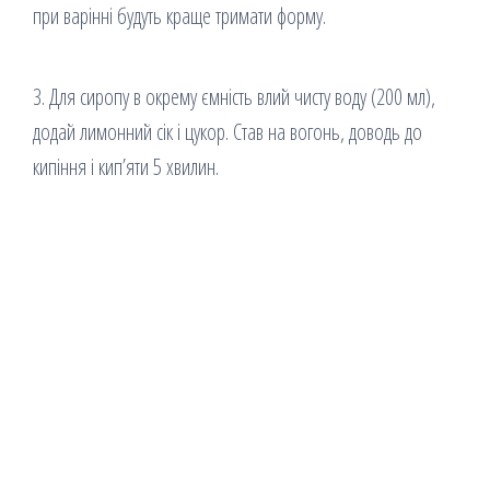
при варінні будуть краще тримати форму.
3. Для сиропу в окрему ємність влий чисту воду (200 мл),
додай лимонний сік і цукор. Став на вогонь, доводь до
кипіння і кип’яти 5 хвилин.