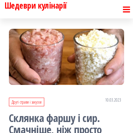
Шедеври кулінарії
Перейти
до
контенту
10.03.2023
Другі страви і закуски
Склянка фаршу і сир.
Смачніше, ніж просто