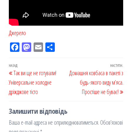
Джерело
Fac
M
Em
По
eb
ast
ail
діл
oo
od
ит
Навігація
Попередній
НАЗАД
НАСТУПН.
Наст
Так ви ще не готували!
k
on
ис
Домашня ковбаса в пакеті з
записів
запис
запи
Універсальне холодне
я
будь-якого виду м’яса.
дріжджове тісто
Простіше не буває!
Залишити відповідь
Ваша e-mail адреса не оприлюднюватиметься.
Обов’язкові
поля позначені
*