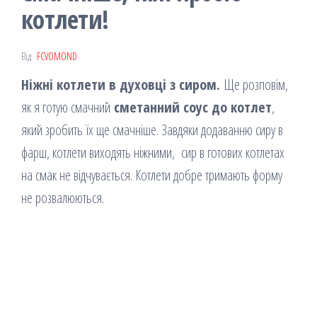
котлети!
Від
FCVOMOND
Ніжні котлети в духовці з сиром.
Ще розповім,
як я готую смачний
сметанний соус до котлет
,
який зробить їх ще смачніше. Завдяки додаванню сиру в
фарш, котлети виходять ніжними, сир в готових котлетах
на смак не відчувається. Котлети добре тримають форму
не розвалюються.