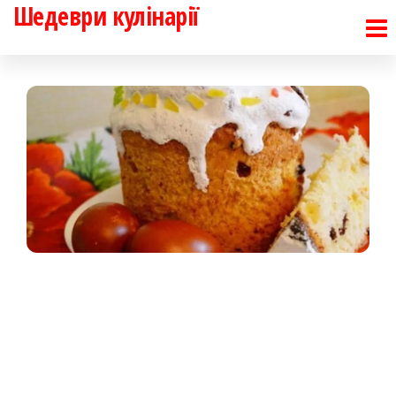
Шедеври кулінарії
Перейти
до
контенту