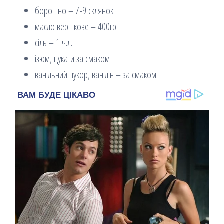
борошно – 7-9 склянок
масло вершкове – 400гр
сіль – 1 ч.л.
ізюм, цукати за смаком
ванільний цукор, ванілін – за смаком