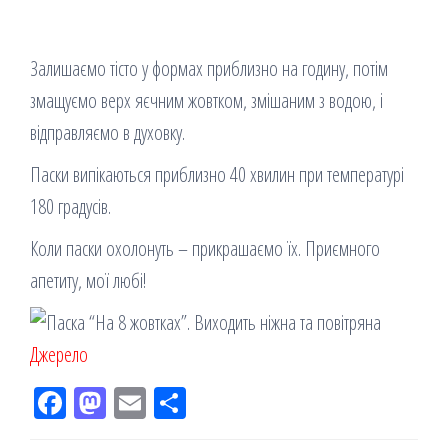
Залишаємо тісто у формах приблизно на годину, потім
змащуємо верх яєчним жовтком, змішаним з водою, і
відправляємо в духовку.
Паски випікаються приблизно 40 хвилин при температурі
180 градусів.
Коли паски охолонуть – прикрашаємо їх. Приємного
апетиту, мої любі!
Джерело
Fac
M
Em
По
eb
ast
ail
діл