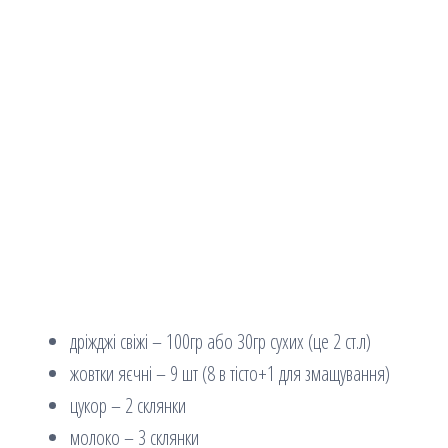
дріжджі свіжі – 100гр або 30гр сухих (це 2 ст.л)
жовтки яєчні – 9 шт (8 в тісто+1 для змащування)
цукор – 2 склянки
молоко – 3 склянки