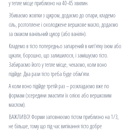
у тепле місце приблизно на 40-45 хвилин.
Збиваємо жовтки з цукром, додаємо до опари, кладемо
сіль, розтоплене і охолоджене вершкове масло, додаємо
за смаком ванільний цукор (або ванілін).
Кладемо в тісто попередньо запарений в кип’ятку ізюм або
цукати, борошно, що залишилося, і замішуємо тісто.
Забираємо його у тепле місце, чекаємо, коли воно
підійде. Два рази тісто треба буде обім’яти.
А коли воно підійде третій раз – розкладаємо вже по
формам (зсередини змастити їх олією або вершковим
маслом).
ВАЖЛИВО! Форми заповнюємо тістом приблизно на 1/3,
не більше, тому що під час випікання тісто добре