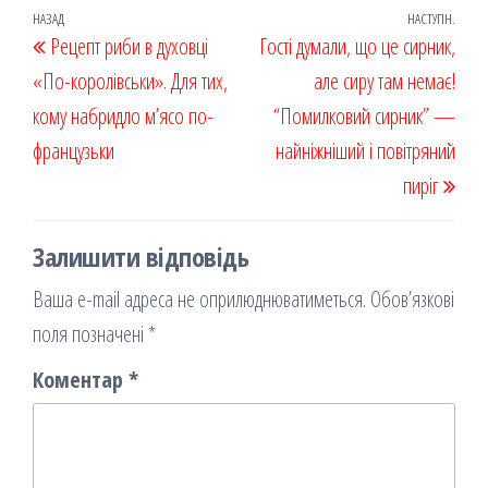
oo
od
ит
Навігація
Попередній
НАЗАД
НАСТУПН.
Наст
Рецепт риби в духовці
k
on
ис
Гості думали, що це сирник,
записів
запис
запи
«По-королівськи». Для тих,
я
але сиру там немає!
кому набридло м’ясо по-
“Помилковий сирник” —
французьки
найніжніший і повітряний
пиріг
Залишити відповідь
Ваша e-mail адреса не оприлюднюватиметься.
Обов’язкові
поля позначені
*
Коментар
*