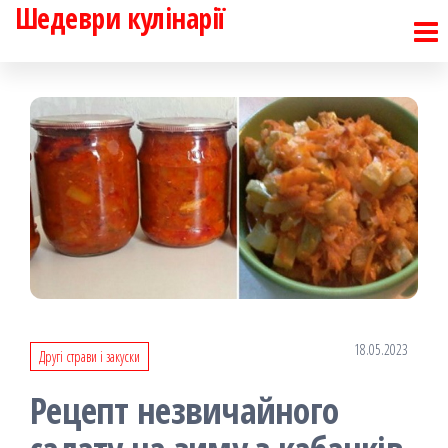
Шедеври кулінарії
Перейти
до
контенту
18.05.2023
Другі страви і закуски
Рецепт незвичайного