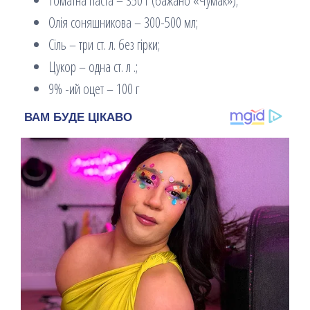
Томатна паста – 350 г (бажано «Чумак»);
Олія соняшникова – 300-500 мл;
Сіль – три ст. л. без гірки;
Цукор – одна ст. л .;
9% -ий оцет – 100 г