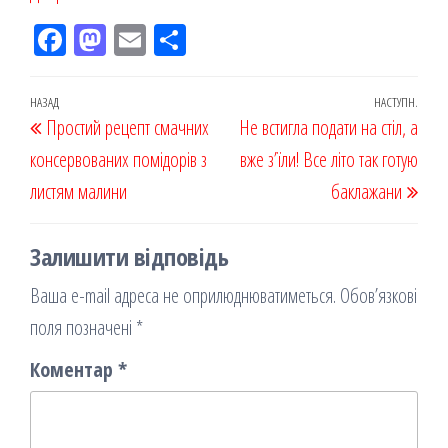
Fac
M
Em
По
eb
ast
ail
діл
oo
od
ит
Навігація
Попередній
НАЗАД
НАСТУПН.
Наст
Простий рецепт смачних
k
on
ис
Не встигла подати на стіл, а
записів
запис
запи
консервованих помідорів з
я
вже з’їли! Все літо так готую
листям малини
баклажани
Залишити відповідь
Ваша e-mail адреса не оприлюднюватиметься.
Обов’язкові
поля позначені
*
Коментар
*