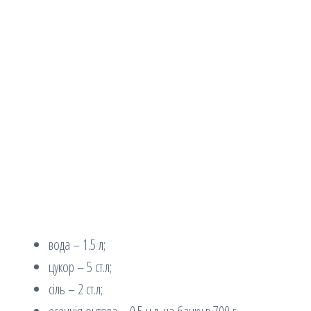
вода – 1.5 л;
цукор – 5 ст.л;
сіль – 2 ст.л;