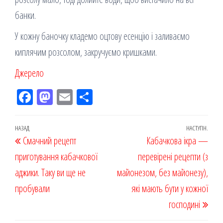
банки.
У кожну баночку кладемо оцтову есенцію і заливаємо
киплячим розсолом, закручуємо кришками.
Джерело
Fac
M
Em
По
eb
ast
ail
діл
oo
od
ит
Навігація
Попередній
НАЗАД
НАСТУПН.
Наст
Смачний рецепт
k
on
ис
Кабачкова ікра —
записів
запис
запи
приготування кабачкової
я
перевірені рецепти (з
аджики. Таку ви ще не
майонезом, без майонезу),
пробували
які мають бути у кожної
господині