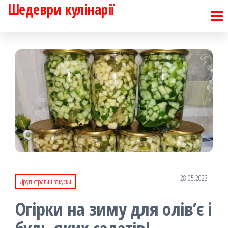
Шедеври кулінарії
Перейти
до
контенту
28.05.2023
Другі страви і закуски
Огірки на зиму для олів’є і