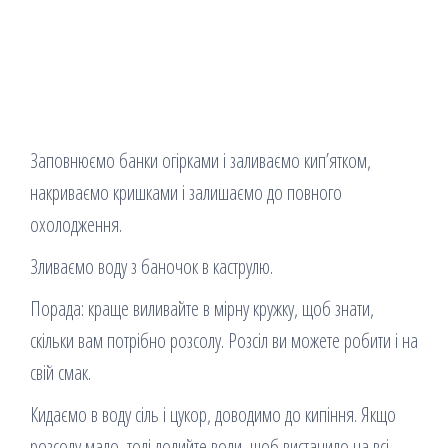
Заповнюємо банки огірками і заливаємо кип’ятком,
накриваємо кришками і залишаємо до повного
охолодження.
Зливаємо воду з баночок в каструлю.
Порада: краще виливайте в мірну кружку, щоб знати,
скільки вам потрібно розсолу. Розсіл ви можете робити і на
свій смак.
Кидаємо в воду сіль і цукор, доводимо до кипіння. Якщо
розсолу мало, тоді долийте води, щоб вистачило на всі