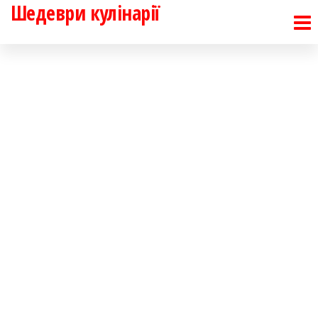
Шедеври кулінарії
Перейти
до
контенту