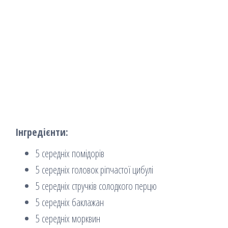
Інгредієнти:
5 середніх помідорів
5 середніх головок ріпчастої цибулі
5 середніх стручків солодкого перцю
5 середніх баклажан
5 середніх морквин