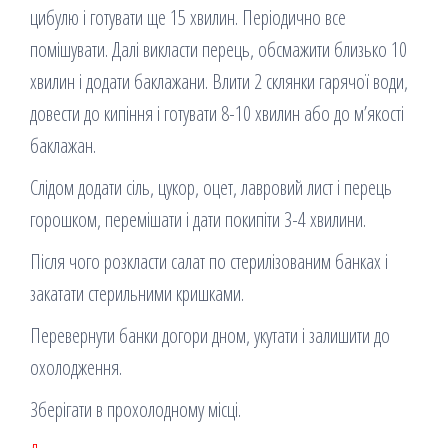
цибулю і готувати ще 15 хвилин. Періодично все
помішувати. Далі викласти перець, обсмажити близько 10
хвилин і додати баклажани. Влити 2 склянки гарячої води,
довести до кипіння і готувати 8-10 хвилин або до м’якості
баклажан.
Слідом додати сіль, цукор, оцет, лавровий лист і перець
горошком, перемішати і дати покипіти 3-4 хвилини.
Після чого розкласти салат по стерилізованим банках і
закатати стерильними кришками.
Перевернути банки догори дном, укутати і залишити до
охолодження.
Зберігати в прохолодному місці.