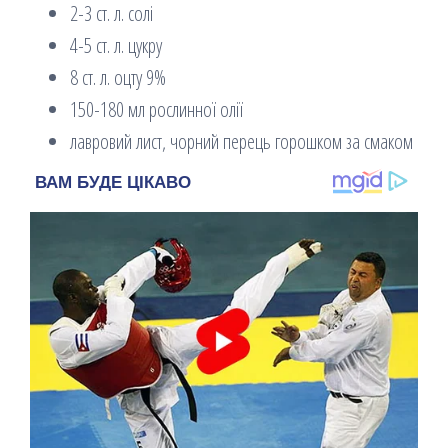
2-3 ст. л. солі
4-5 ст. л. цукру
8 ст. л. оцту 9%
150-180 мл рослинної олії
лавровий лист, чорний перець горошком за смаком