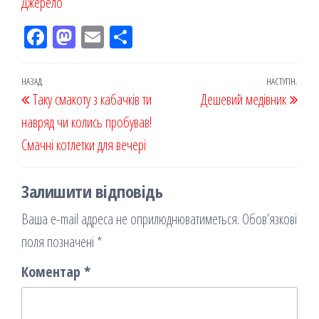
Джерело
Fac
M
Em
По
eb
ast
ail
діл
oo
od
ит
Навігація
Попередній
НАЗАД
НАСТУПН.
Наст
Таку смакоту з кабачків ти
k
on
ис
Дешевий медівник
записів
запис
запи
навряд чи колись пробував!
я
Смачні котлетки для вечері
Залишити відповідь
Ваша e-mail адреса не оприлюднюватиметься.
Обов’язкові
поля позначені
*
Коментар
*