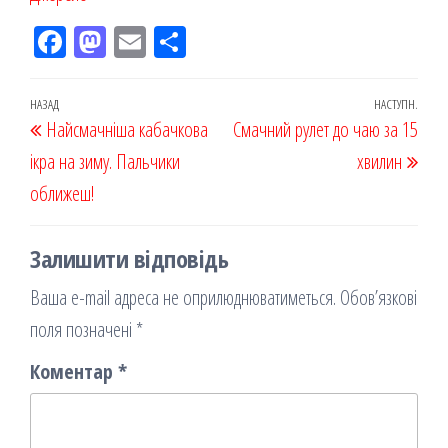
Fac
M
Em
По
eb
ast
ail
діл
oo
od
ит
Навігація
Попередній
НАЗАД
НАСТУПН.
Наст
Найсмачніша кабачкова
k
on
ис
Смачний рулет до чаю за 15
записів
запис
запи
ікра на зиму. Пальчики
я
хвилин
оближеш!
Залишити відповідь
Ваша e-mail адреса не оприлюднюватиметься.
Обов’язкові
поля позначені
*
Коментар
*