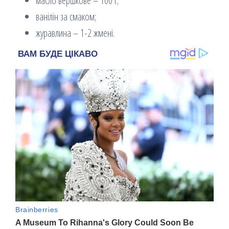
масло вершкове – 100 г;
ванілін за смаком;
журавлина – 1-2 жмені.