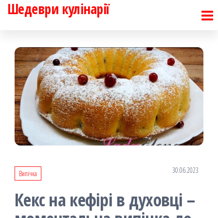
Шедеври кулінарії
Перейти
до
контенту
30.06.2023
Випічка
Кекс на кефірі в духовці –