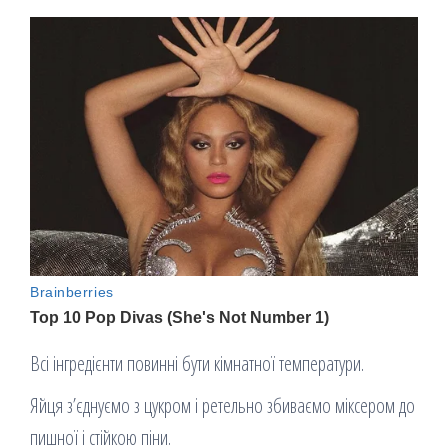
Всі інгредієнти повинні бути кімнатної температури.
Яйця з’єднуємо з цукром і ретельно збиваємо міксером до
пишної і стійкою піни.