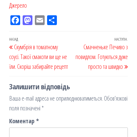
Джерело
Fac
M
Em
По
eb
ast
ail
діл
oo
od
ит
Навігація
Попередній
НАЗАД
НАСТУПН.
Наст
Скумбрія в томатному
k
on
ис
Смачненьке Печиво з
записів
запис
запи
соусі. Такої смакоти ви ще не
я
повидлом. Готуються дуже
їли. Скоріш забирайте рецепт
просто та швидко
Залишити відповідь
Ваша e-mail адреса не оприлюднюватиметься.
Обов’язкові
поля позначені
*
Коментар
*