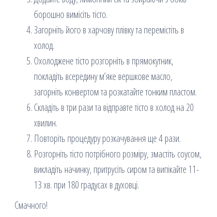
борошно вимісіть тісто.
Загорніть його в харчову плівку та перемістіть в
холод.
Охолоджене тісто розгорніть в прямокутник,
покладіть всередину м’яке вершкове масло,
загорніть конвертом та розкатайте тонким пластом.
Складіть в три рази та відправте тісто в холод на 20
хвилин.
Повторіть процедуру розкачування ще 4 рази.
Розгорніть тісто потрібного розміру, змастіть соусом,
викладіть начинку, притрусіть сиром та випікайте 11-
13 хв. при 180 градусах в духовці.
Смачного!