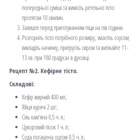
попередньої суміші та вимісіть ретельно тісто
протягом 10 хвилин.
Залиште перед приготуванням піци на пів години.
Розгорніть тісто потрібного розміру, змастіть соусом,
викладіть начинку, притрусіть сиром та випікайте 11-
13 хв. при 180 градусах в духовці.
Рецепт №2. Кефірне тісто.
Складові:
Кефір жирний 400 мл.;
Яйця курячі 2 шт.;
Сіль кам’яна 0,5 ч. л.;
Цукоровий пісок 1 ч. л.;
Сода погашена оцтом 0,5 ч. л.;