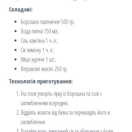
Складові:
Борошно пшеничне 500 гр.;
Вода питна 150 мл.;
Сіль кам’яна 1 ч. л.;
Сік лимону 1 ч. л.;
Яйце куряче 1 шт.;
Вершкове масло 250 гр.
Технологія приготування:
На столі утворіть гірку із борошна та солі з
заглибленням всередині.
Відділіть жовток від білка та перекладіть його в
заглиблення.
Додайте воду, лимонний сік та збираючи з боків