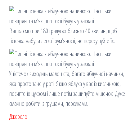
Випікаємо при 180 градусах близько 40 хвилин, щоб
тістечка набули легкої рум’яності, не пересушуйте їх.
У тістечок виходить мало тіста, багато яблучної начинки,
яка просто тане у роті. Якщо яблука у вас із кислинкою,
посипте їх цукром і лише потім защипуйте мішечок. Дуже
смачно робити із грушами, персиками.
Джерело