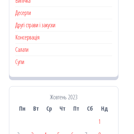
Випічка
Десерти
Другі страви і закуски
Консервація
Салати
Супи
Жовтень 2023
Пн
Вт
Ср
Чт
Пт
Сб
Нд
1