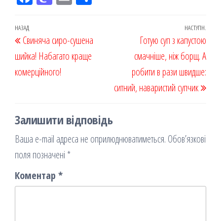
eb
ast
ail
діл
oo
od
ит
Навігація
Попередній
НАЗАД
НАСТУПН.
Наст
Свиняча сиро-сушена
k
on
ис
Готую суп з капустою
записів
запис
запи
шийка! Набагато краще
я
смачніше, ніж борщ. А
комерційного!
робити в рази швидше:
ситний, наваристий супчик
Залишити відповідь
Ваша e-mail адреса не оприлюднюватиметься.
Обов’язкові
поля позначені
*
Коментар
*