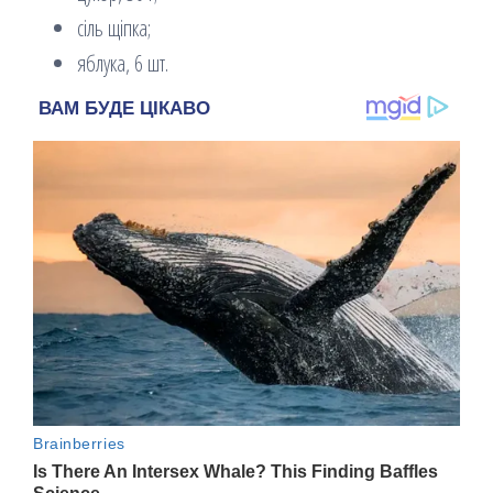
сіль щіпка;
яблука, 6 шт.