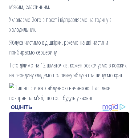
м’яким, еластичним.
Укладаємо його в пакет і відправляємо на годину в
холодильник.
Яблука чистимо від шкірки, ріжемо на дві частини і
прибираємо серцевину.
Тісто ділимо на 12 шматочків, кожен розкочуємо в коржик,
на середину кладемо половину яблука і защипуємо краї.