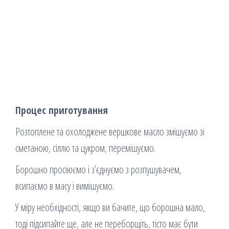
Процес приготування
Розтоплене та охолоджене вершкове масло змішуємо зі
сметаною, сіллю та цукром, перемішуємо.
Борошно просіюємо і з’єднуємо з розпушувачем,
всипаємо в масу і вимішуємо.
У міру необхідності, якщо ви бачите, що борошна мало,
тоді підсипайте ще, але не переборщіть, тісто має бути