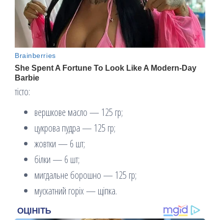
тісто:
вершкове масло — 125 гр;
цукрова пудра — 125 гр;
жовтки — 6 шт;
білки — 6 шт;
мигдальне борошно — 125 гр;
мускатний горіх — щіпка.