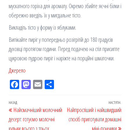
мускатного горіха для аромату. Окремо збийте яєчні білки і
обережно введіть їх у мигдальне тісто.
Викладіть тісто у форму із яблуками.
Випікайте пиріг у попередньо розігрітій до 180 градусів
духовці протягом години. Перед подачею на стіл присипте
цукровою пудрою пиріг і наріжте на порційні шматочки.
Джерело
Fac
M
Em
По
eb
ast
ail
діл
oo
od
ит
Навігація
Попередній
НАЗАД
НАСТУПН.
Наст
Найсмачніший молочний
k
on
ис
Найпростіший і найшвидший
записів
запис
запи
десерт: готуємо молочні
я
спосіб приготувати домашні
кульки всього з трьох
міні-пончики