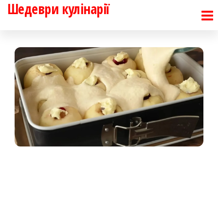
Шедеври кулінарії
Перейти
до
контенту