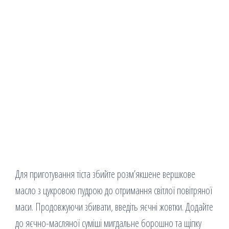
Для приготування тіста збийте розм’якшене вершкове
масло з цукровою пудрою до отримання світлої повітряної
маси. Продовжуючи збивати, введіть яєчні жовтки. Додайте
до яєчно-масляної суміші мигдальне борошно та щіпку