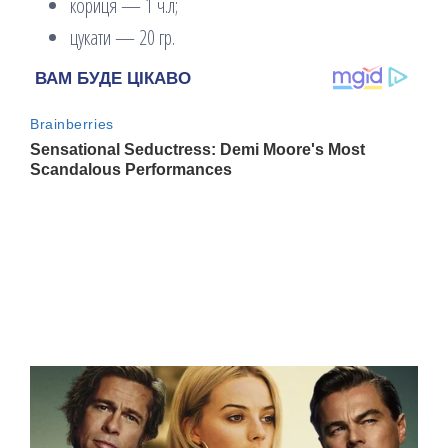
кориця — 1 ч.л;
цукати — 20 гр.