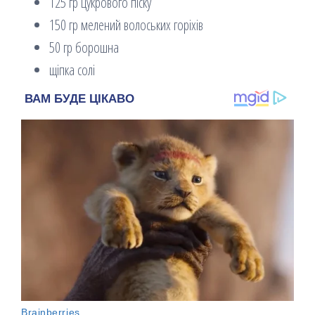
125 гр цукрового піску
150 гр мелений волоських горіхів
50 гр борошна
щіпка солі