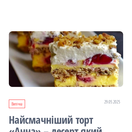
29.05.2025
Випічка
Найсмачніший торт
«Анна» – десерт який