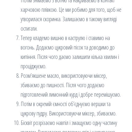
Потім знімаємо з вогню та накриваємо в контакт
харчовою плівкою. Це ми робимо для того, щоб не
утворилася скоринка. Залишаємо в такому вигляді
остигати.
Тепер кладемо вишню в каструлю і ставимо на
вогонь. Додаємо цукровий пісок та доводимо до
кипіння. Після чого даємо залишити кілька хвилин і
проціджуємо.
Розм’якшене масло, використовуючи міксер,
збиваємо до пишності. Після чого додаємо
підготовлений лимонний курд і добре перемішуємо.
Потім в окремій ємності об’єднуємо вершки та
цукрову пудру. Використовуючи міксер, збиваємо.
Бісквіт розрізаємо навпіл і змащуємо одну частину