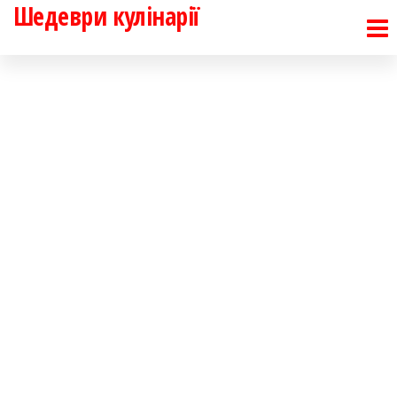
Шедеври кулінарії
Перейти
до
контенту