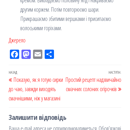
кремом. Викладаємо половину ягід і накриваємо
другим коржем. Потім повторюємо шари.
Прикрашаємо збитими вершками і присипаємо
волоськими горіхами.
Джерело
Fac
M
Em
По
eb
ast
ail
діл
oo
od
ит
Навігація
Попередній
НАЗАД
НАСТУПН.
Наст
Показую, як я готую сирки
k
on
ис
Простий рецепт надзвичайно
записів
запис
запи
до чаю, завжди виходять
я
смачних солоних огірочків
смачнішими, ніж у магазині
Залишити відповідь
Ваша e-mail адреса не оприлюднюватиметься.
Обов’язкові