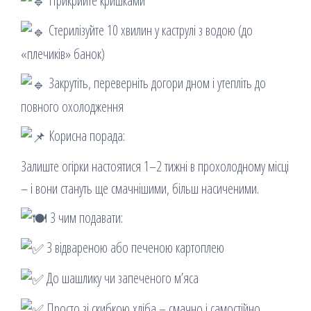
Прикрийте кришками
Стерилізуйте 10 хвилин у каструлі з водою (до
«плечиків» банок)
Закрутіть, переверніть догори дном і утепліть до
повного охолодження
Корисна порада:
Залиште огірки настоятися 1–2 тижні в прохолодному місці
– і вони стануть ще смачнішими, більш насиченими.
З чим подавати:
З відвареною або печеною картоплею
До шашлику чи запеченого м’яса
Просто зі скибкою хліба – смачно і самостійно