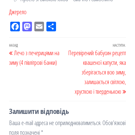
Джерело
Fac
M
Em
По
eb
ast
ail
діл
oo
od
ит
Навігація
Попередній
НАЗАД
НАСТУПН.
Наст
Лечо з печерицями на
k
on
ис
Перевірений бабусин рецепт
записів
запис
запи
зиму (4 півлітрові банки)
я
квашеної капусти, яка
зберігається всю зиму,
залишається світлою,
хрусткою і тверденькою
Залишити відповідь
Ваша e-mail адреса не оприлюднюватиметься.
Обов’язкові
поля позначені
*