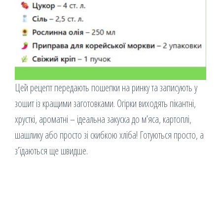
Цей рецепт передають пошепки на ринку та записують у
зошит із кращими заготовками. Огірки виходять
пікантні,
хрусткі, ароматні – ідеальна закуска до м’яса, картоплі,
шашлику або просто зі скибкою хліба! Готуються просто, а
з’їдаються ще швидше.