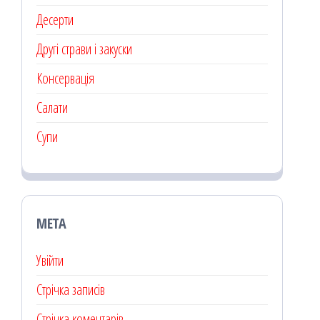
Десерти
Другі страви і закуски
Консервація
Салати
Супи
МЕТА
Увійти
Стрічка записів
Стрічка коментарів