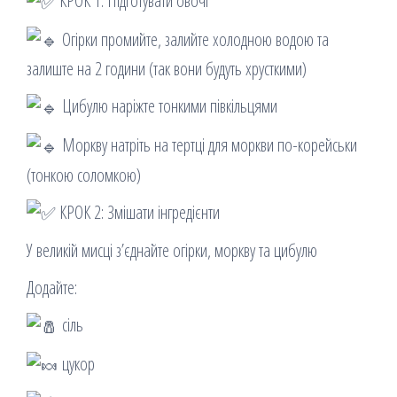
КРОК 1: Підготувати овочі
Огірки промийте, залийте холодною водою та
залиште на 2 години (так вони будуть хрусткими)
Цибулю наріжте тонкими півкільцями
Моркву натріть на тертці для моркви по-корейськи
(тонкою соломкою)
КРОК 2: Змішати інгредієнти
У великій мисці з’єднайте огірки, моркву та цибулю
Додайте:
сіль
цукор