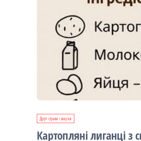
Другі страви і закуски
Картопляні лиганці з 