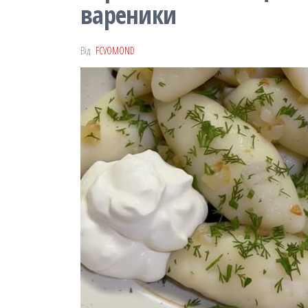
вареники
Від
FCVOMOND