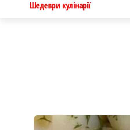
Шедеври кулінарії
Перейти
до
контенту