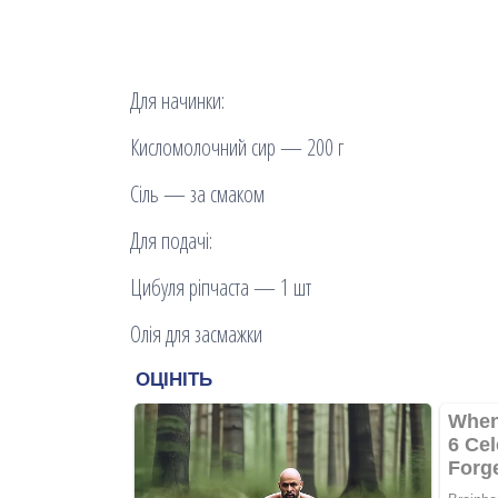
Для начинки:
Кисломолочний сир — 200 г
Сіль — за смаком
Для подачі:
Цибуля ріпчаста — 1 шт
Олія для засмажки