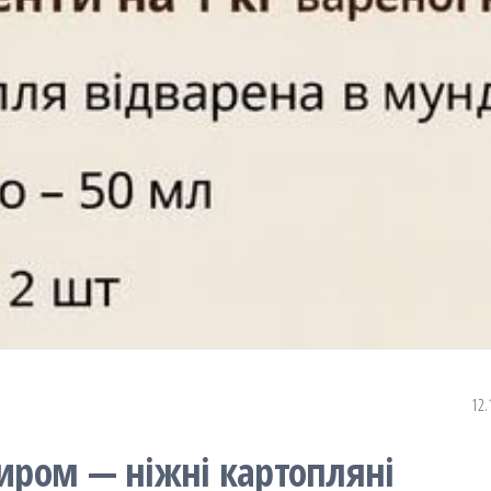
12.
сиром — ніжні картопляні