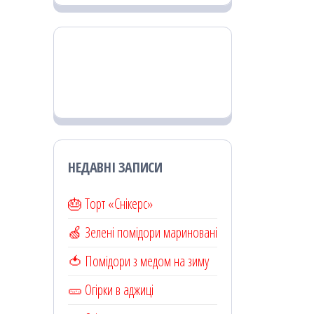
НЕДАВНІ ЗАПИСИ
🎂 Торт «Снікерс»
🍏 Зелені помідори мариновані
🍅 Помідори з медом на зиму
🥒 Огірки в аджиці