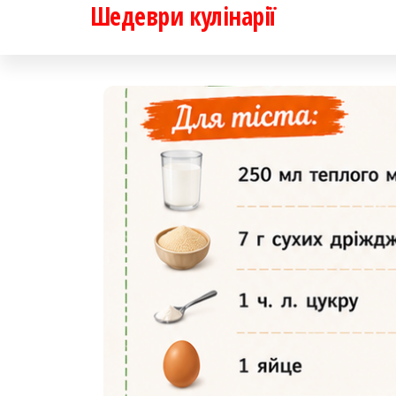
Шедеври кулінарії
Перейти
до
контенту