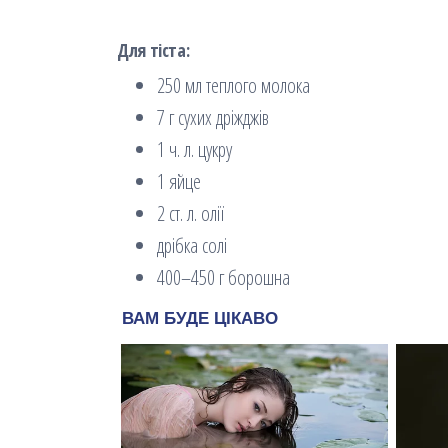
Для тіста:
250 мл теплого молока
7 г сухих дріжджів
1 ч. л. цукру
1 яйце
2 ст. л. олії
дрібка солі
400–450 г борошна