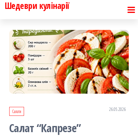
Шедеври кулінарії
Перейти
до
контенту
26.05.2026
Салати
Салат “Капрезе”