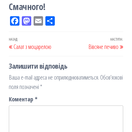
Смачного!
Fac
M
Em
По
eb
ast
ail
діл
oo
od
ит
Навігація
Попередній
НАЗАД
НАСТУПН.
Наст
Салат з моцарелою
k
on
ис
Вівсяне печиво
записів
запис
запи
я
Залишити відповідь
Ваша e-mail адреса не оприлюднюватиметься.
Обов’язкові
поля позначені
*
Коментар
*